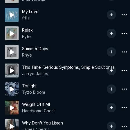
My Love
frills
Relax
Fyfe
Summer Days
Rhye
This Time (Serious Symptoms, Simple Solutions)
Jarryd James
Tonight.
Tyzo Bloom
Weight Of It All
Handsome Ghost
Why Don't You Listen
James Cherry