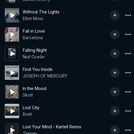
Without The Lights
Elliot Moss
Fall in Love
Barcelona
Falling Night
Nuit Oceān
Find You Inside
JOSEPH OF MERCURY
In the Mood
Skott
Lost City
Brett
Lost Your Mind - Kartell Remix
Zimmer