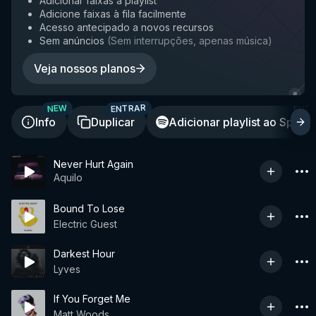
Adicionar faixas à playlist
Adicione faixas à fila facilmente
Acesso antecipado a novos recursos
Sem anúncios
(
Sem interrupções, apenas música
)
Veja nossos planos
ENTRAR
ENT
NEW
Info
Duplicar
Adicionar playlist ao Spotif
Never Hurt Again
Aquilo
Bound To Lose
Electric Guest
Darkest Hour
Lyves
If You Forget Me
Matt Woods