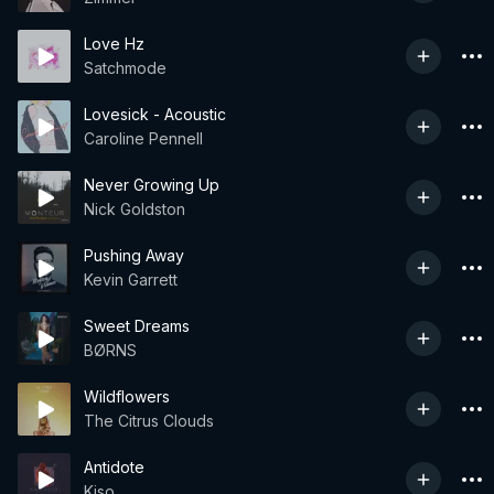
Love Hz
Satchmode
Lovesick - Acoustic
Caroline Pennell
Never Growing Up
Nick Goldston
Pushing Away
Kevin Garrett
Sweet Dreams
BØRNS
Wildflowers
The Citrus Clouds
Antidote
Kiso