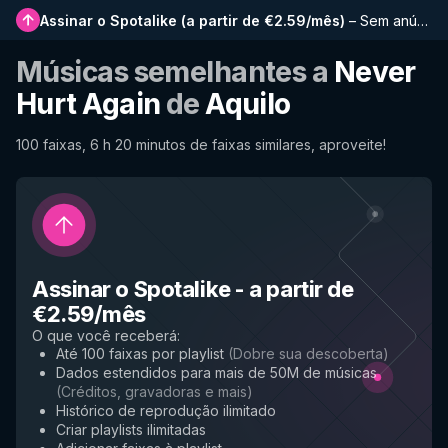
Assinar o Spotalike
(
a partir de €2.59/mês
)
–
Sem anúncios, playlists mais longas, histórico completo e acesso antecipado a novos recursos
Músicas semelhantes a
Never
Hurt Again
de
Aquilo
100 faixas, 6 h 20 minutos de faixas similares, aproveite!
Assinar o Spotalike
-
a partir de
€2.59/mês
O que você receberá
:
Até 100 faixas por playlist
(
Dobre sua descoberta
)
Dados estendidos para mais de 50M de músicas
(
Créditos, gravadoras e mais
)
Histórico de reprodução ilimitado
Criar playlists ilimitadas