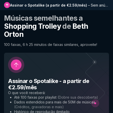
Assinar o Spotalike
(
a partir de €2.59/mês
)
–
Sem anúncios, playlists mais longas, histórico completo e acesso antecipado a novos recursos
Músicas semelhantes a
Shopping Trolley
de
Beth
Orton
100 faixas, 6 h 25 minutos de faixas similares, aproveite!
Assinar o Spotalike
-
a partir de
€2.59/mês
O que você receberá
:
Até 100 faixas por playlist
(
Dobre sua descoberta
)
Dados estendidos para mais de 50M de músicas
(
Créditos, gravadoras e mais
)
Histórico de reprodução ilimitado