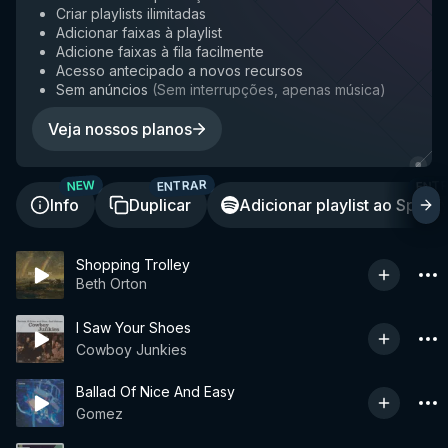
Criar playlists ilimitadas
Adicionar faixas à playlist
Adicione faixas à fila facilmente
Acesso antecipado a novos recursos
Sem anúncios
(
Sem interrupções, apenas música
)
Veja nossos planos
ENTRAR
ENT
NEW
Info
Duplicar
Adicionar playlist ao Spotif
Shopping Trolley
Beth Orton
I Saw Your Shoes
Cowboy Junkies
Ballad Of Nice And Easy
Gomez