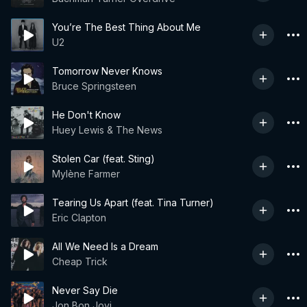
You’re The Best Thing About Me
U2
Tomorrow Never Knows
Bruce Springsteen
He Don't Know
Huey Lewis & The News
Stolen Car (feat. Sting)
Mylène Farmer
Tearing Us Apart (feat. Tina Turner)
Eric Clapton
All We Need Is a Dream
Cheap Trick
Never Say Die
Jon Bon Jovi