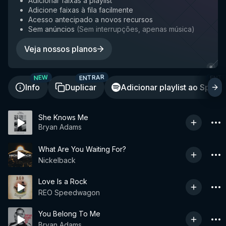
Adicionar faixas à playlist
Adicione faixas à fila facilmente
Acesso antecipado a novos recursos
Sem anúncios
(
Sem interrupções, apenas música
)
Veja nossos planos
ENTRAR
ENT
NEW
Info
Duplicar
Adicionar playlist ao Spotif
She Knows Me
Bryan Adams
What Are You Waiting For?
Nickelback
Love Is a Rock
REO Speedwagon
You Belong To Me
Bryan Adams