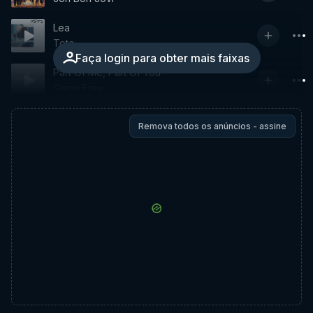
Lea
Toto
Faça login para obter mais faixas
Part Of Me, Part Of You
Glenn Frey
Remova todos os anúncios - assine