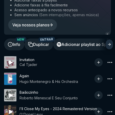
Adicionar faixas à playlist
Adicione faixas à fila facilmente
Acesso antecipado a novos recursos
Sem anúncios
(
Sem interrupções, apenas música
)
Veja nossos planos
ENTRAR
ENT
NEW
Info
Duplicar
Adicionar playlist ao Spotif
Invitation
Cal Tjader
Again
Hugo Montenegro & His Orchestra
Baiãozinho
Roberto Menescal E Seu Conjunto
I'll Close My Eyes - 2024 Remastered Version
O'Donel Levy