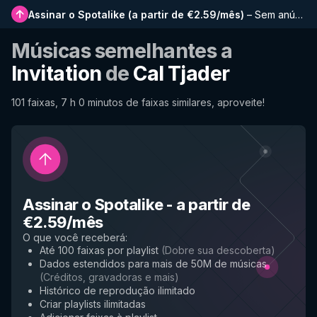
Assinar o Spotalike
(
a partir de €2.59/mês
)
–
Sem anúncios, playlists mais longas, histórico completo e acesso antecipado a novos recursos
Músicas semelhantes a
Invitation
de
Cal Tjader
101 faixas, 7 h 0 minutos de faixas similares, aproveite!
Assinar o Spotalike
-
a partir de
€2.59/mês
O que você receberá
:
Até 100 faixas por playlist
(
Dobre sua descoberta
)
Dados estendidos para mais de 50M de músicas
(
Créditos, gravadoras e mais
)
Histórico de reprodução ilimitado
Criar playlists ilimitadas