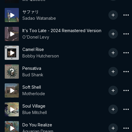
サファリ
Sadao Watanabe
It's Too Late - 2024 Remastered Version
O'Donel Levy
Camel Rise
Bobby Hutcherson
Pensativa
Bud Shank
Soft Shell
Motherlode
Soul Village
Blue Mitchell
Do You Realize
Aquarian Dream