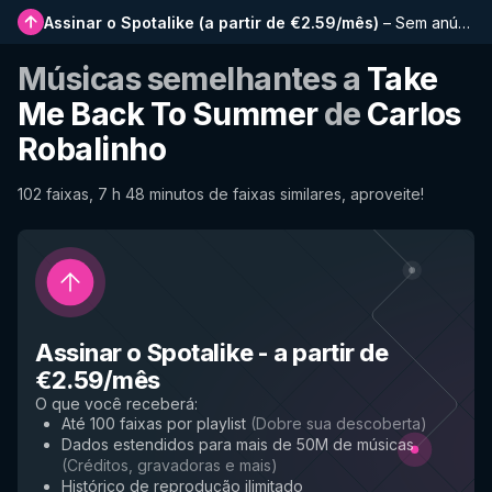
Assinar o Spotalike
(
a partir de €2.59/mês
)
–
Sem anúncios, playlists mais longas, histórico completo e acesso antecipado a novos recursos
Músicas semelhantes a
Take
Me Back To Summer
de
Carlos
Robalinho
102 faixas, 7 h 48 minutos de faixas similares, aproveite!
Assinar o Spotalike
-
a partir de
€2.59/mês
O que você receberá
:
Até 100 faixas por playlist
(
Dobre sua descoberta
)
Dados estendidos para mais de 50M de músicas
(
Créditos, gravadoras e mais
)
Histórico de reprodução ilimitado