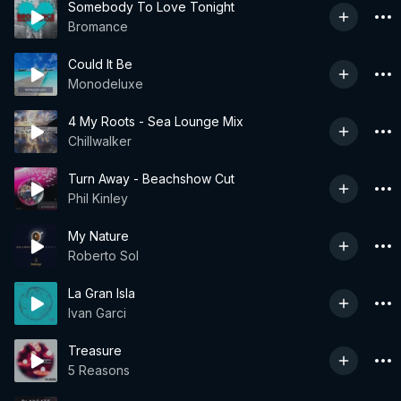
Somebody To Love Tonight
Bromance
Could It Be
Monodeluxe
4 My Roots - Sea Lounge Mix
Chillwalker
Turn Away - Beachshow Cut
Phil Kinley
My Nature
Roberto Sol
La Gran Isla
Ivan Garci
Treasure
5 Reasons