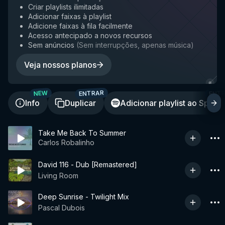
Criar playlists ilimitadas
Adicionar faixas à playlist
Adicione faixas à fila facilmente
Acesso antecipado a novos recursos
Sem anúncios
(
Sem interrupções, apenas música
)
Veja nossos planos
ENTRAR
ENT
NEW
Info
Duplicar
Adicionar playlist ao Spotif
Take Me Back To Summer
Carlos Robalinho
David 116 - Dub [Remastered]
Living Room
Deep Sunrise - Twilight Mix
Pascal Dubois