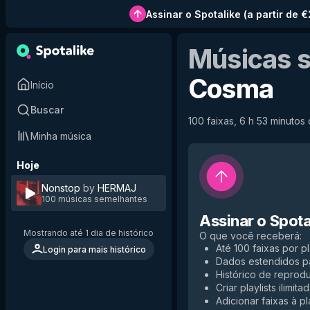
Assinar o Spotalike
(
a partir de 
Músicas 
Cosma
Início
Buscar
100 faixas, 6 h 53 minutos 
Minha música
Hoje
Nonstop
by
HERMAJ
100 músicas semelhantes
Assinar o Spota
Mostrando até 1 dia de histórico
O que você receberá
:
Até 100 faixas por pl
Login para mais histórico
Dados estendidos p
Histórico de reprodu
Criar playlists ilimita
Adicionar faixas à pla