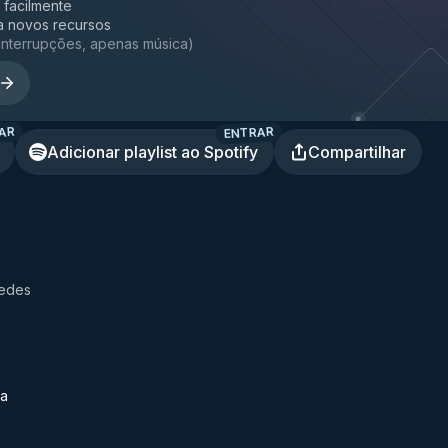
a facilmente
a novos recursos
interrupções, apenas música
)
AR
ENTRAR
Adicionar playlist ao Spotify
Compartilhar
cedes
ca