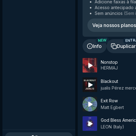
Adicione faixas à fil
Acesso antecipado 
Sem anúncios
(
Sem 
Veja nossos planos
ENTR
NEW
Info
Duplicar
Nonstop
HERMAJ
Blackout
jualis Pérez mer
Exit Row
Matt Egbert
God Bless Ameri
LEON (Italy)