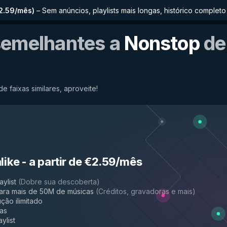
€2.59/mês
)
–
Sem anúncios, playlists mais longas, histórico comple
semelhantes a
Nonstop
de
de faixas similares, aproveite!
like
-
a partir de €2.59/mês
aylist
(
Dobre sua descoberta
)
ara mais de 50M de músicas
(
Créditos, gravadoras e mais
)
ção ilimitado
das
ylist