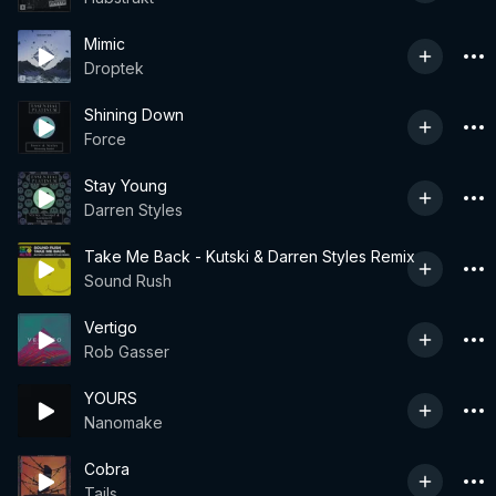
Mimic
Droptek
Shining Down
Force
Stay Young
Darren Styles
Take Me Back - Kutski & Darren Styles Remix
Sound Rush
Vertigo
Rob Gasser
YOURS
Nanomake
Cobra
Tails