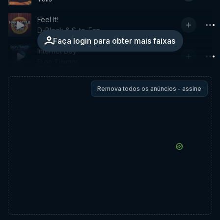
Feel It!
D-Block & S-te-Fan
Faça login para obter mais faixas
Internet Boy
Dion Timmer
Remova todos os anúncios - assine