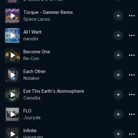
Torque - Gammer Remix
Space Laces
All I Want
nanobii
Become One
Re-Con
Each Other
Notaker
Exit This Earth's Atomosphere
Camellia
FLO
Joyryde
Infinite
Habstrakt