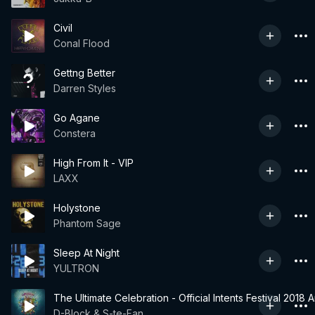
Civil
Conal Flood
Gettng Better
Darren Styles
Go Agane
Constera
High From It - VIP
LAXX
Holystone
Phantom Sage
Sleep At Night
YULTRON
The Ultimate Celebration - Official Intents Festival 2018
D-Block & S-te-Fan