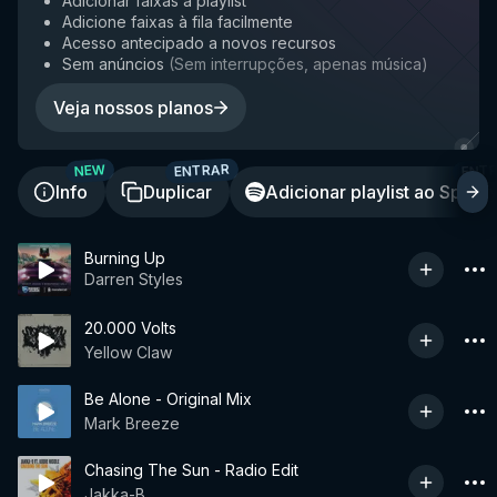
Adicionar faixas à playlist
Adicione faixas à fila facilmente
Acesso antecipado a novos recursos
Sem anúncios
(
Sem interrupções, apenas música
)
Veja nossos planos
ENTRAR
ENT
NEW
Info
Duplicar
Adicionar playlist ao Spotif
Burning Up
Darren Styles
20.000 Volts
Yellow Claw
Be Alone - Original Mix
Mark Breeze
Chasing The Sun - Radio Edit
Jakka-B