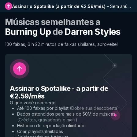
Assinar o Spotalike
(
a partir de €2.59/mês
)
–
Sem anúncios, playlists mais longas, histórico completo e acesso antecipado a novos recursos
Músicas semelhantes a
Burning Up
de
Darren Styles
100 faixas, 6 h 22 minutos de faixas similares, aproveite!
Assinar o Spotalike
-
a partir de
€2.59/mês
O que você receberá
:
Até 100 faixas por playlist
(
Dobre sua descoberta
)
Dados estendidos para mais de 50M de músicas
(
Créditos, gravadoras e mais
)
Histórico de reprodução ilimitado
Criar playlists ilimitadas