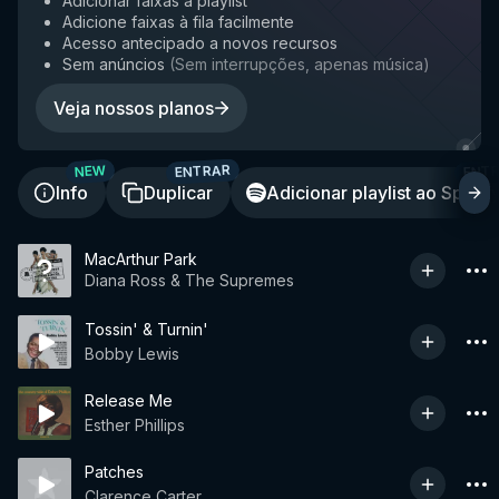
Adicionar faixas à playlist
Adicione faixas à fila facilmente
Acesso antecipado a novos recursos
Sem anúncios
(
Sem interrupções, apenas música
)
Veja nossos planos
ENTRAR
ENT
NEW
Info
Duplicar
Adicionar playlist ao Spotif
MacArthur Park
Diana Ross & The Supremes
Tossin' & Turnin'
Bobby Lewis
Release Me
Esther Phillips
Patches
Clarence Carter