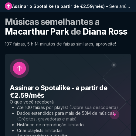
Assinar o Spotalike
(
a partir de €2.59/mês
)
–
Sem anúncios, playlists mais longas, histórico completo e acesso antecipado a novos recursos
Músicas semelhantes a
Macarthur Park
de
Diana Ross
107 faixas, 5 h 14 minutos de faixas similares, aproveite!
Assinar o Spotalike
-
a partir de
€2.59/mês
O que você receberá
:
Até 100 faixas por playlist
(
Dobre sua descoberta
)
Dados estendidos para mais de 50M de músicas
(
Créditos, gravadoras e mais
)
Histórico de reprodução ilimitado
Criar playlists ilimitadas