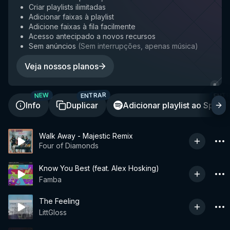
Criar playlists ilimitadas
Adicionar faixas à playlist
Adicione faixas à fila facilmente
Acesso antecipado a novos recursos
Sem anúncios
(
Sem interrupções, apenas música
)
Veja nossos planos
ENTRAR
ENT
NEW
Info
Duplicar
Adicionar playlist ao Spotif
Walk Away - Majestic Remix
Four of Diamonds
Know You Best (feat. Alex Hosking)
Famba
The Feeling
LittGloss