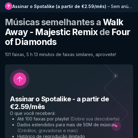
Assinar o Spotalike
(
a partir de €2.59/mês
)
–
Sem anúncios, playlists mais longas, histórico completo e acesso antecipado a novos recursos
Músicas semelhantes a
Walk
Away - Majestic Remix
de
Four
of Diamonds
101 faixas, 5 h 13 minutos de faixas similares, aproveite!
Assinar o Spotalike
-
a partir de
€2.59/mês
O que você receberá
:
Até 100 faixas por playlist
(
Dobre sua descoberta
)
Dados estendidos para mais de 50M de músicas
(
Créditos, gravadoras e mais
)
Histórico de reprodução ilimitado