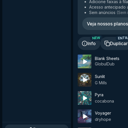
Adicione faixas à fil
Acesso antecipado 
Sem anúncios
(
Sem 
Veja nossos planos
ENTR
NEW
Info
Duplicar
Blank Sheets
GlobulDub
Sunlit
G Mills
Pyra
cocabona
Voyager
dryhope