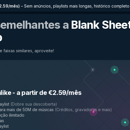
€2.59/mês
)
–
Sem anúncios, playlists mais longas, histórico comple
semelhantes a
Blank Shee
b
e faixas similares, aproveite!
like
-
a partir de €2.59/mês
aylist
(
Dobre sua descoberta
)
ara mais de 50M de músicas
(
Créditos, gravadoras e mais
)
ção ilimitado
das
ylist