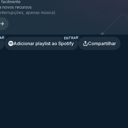
a facilmente
a novos recursos
interrupções, apenas música
)
AR
ENTRAR
Adicionar playlist ao Spotify
Compartilhar