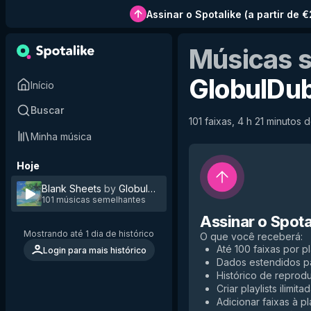
Assinar o Spotalike
(
a partir de 
Músicas 
GlobulDu
Início
Buscar
101 faixas, 4 h 21 minutos d
Minha música
Hoje
Blank Sheets
by
GlobulDub
101 músicas semelhantes
Assinar o Spota
Mostrando até 1 dia de histórico
O que você receberá
:
Até 100 faixas por pl
Login para mais histórico
Dados estendidos p
Histórico de reprodu
Criar playlists ilimita
Adicionar faixas à pla