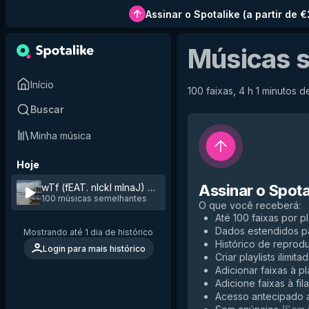
Assinar o Spotalike
(
a partir de 
Músicas 
Início
100 faixas, 4 h 1 minutos de
Buscar
Minha música
Hoje
wTf (fEAT. nIckI mInaJ)
by
YoungBoy Never Broke Again
Assinar o Spota
100 músicas semelhantes
O que você receberá
:
Até 100 faixas por pl
Dados estendidos p
Mostrando até 1 dia de histórico
Histórico de reprodu
Login para mais histórico
Criar playlists ilimita
Adicionar faixas à pla
Adicione faixas à fil
Acesso antecipado 