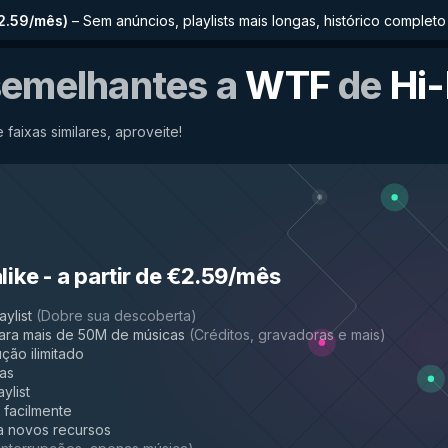
€2.59/mês
)
–
Sem anúncios, playlists mais longas, histórico comple
semelhantes a
WTF
de
Hi-
 faixas similares, aproveite!
like
-
a partir de €2.59/mês
aylist
(
Dobre sua descoberta
)
ara mais de 50M de músicas
(
Créditos, gravadoras e mais
)
ção ilimitado
das
ylist
a facilmente
a novos recursos