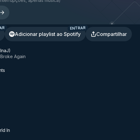
interrupções, apenas música
)
AR
ENTRAR
Adicionar playlist ao Spotify
Compartilhar
mInaJ)
Broke Again
hts
ld In