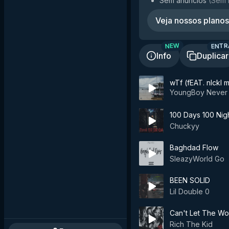
Sem anúncios
(
Sem 
Veja nossos planos
ENTR
NEW
Info
Duplicar
wTf (fEAT. nIckI 
YoungBoy Never 
100 Days 100 Nig
Chuckyy
Baghdad Flow
SleazyWorld Go
BEEN SOLID
Lil Double 0
Can't Let The Wor
Rich The Kid