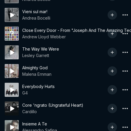
Vieni sul mar!
Andrea Bocelli
Close Every Door - From "Joseph And The Amazing Tec
Andrew Lloyd Webber
The Way We Were
Lesley Garrett
Almighty God
Malena Ernman
Everybody Hurts
G4
Core 'ngrato (Ungrateful Heart)
Cardillo
Insieme A Te
Alessandro Safina