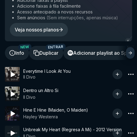
Adicionar faixas à playlist
Adicione faixas à fila facilmente
Acesso antecipado a novos recursos
Sem anúncios
(
Sem interrupções, apenas música
)
Veja nossos planos
ENTRAR
ENT
NEW
Info
Duplicar
Adicionar playlist ao Spotif
Everytime I Look At You
Il Divo
Dentro un Altro Si
Il Divo
Hine E Hine (Maiden, O Maiden)
Hayley Westenra
Unbreak My Heart (Regresa A Mi) - 2012 Version
Il Divo