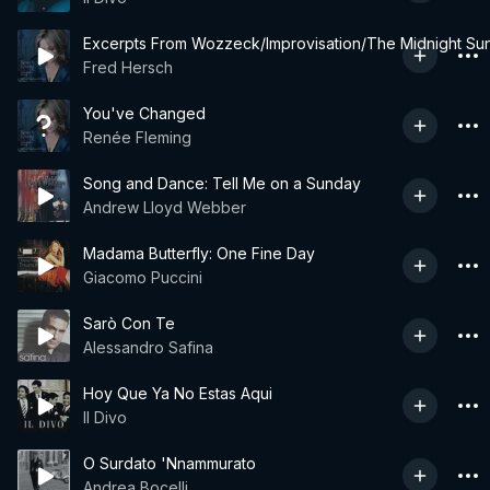
Excerpts From Wozzeck/Improvisation/The Midnight Su
Fred Hersch
You've Changed
Renée Fleming
Song and Dance: Tell Me on a Sunday
Andrew Lloyd Webber
Madama Butterfly: One Fine Day
Giacomo Puccini
Sarò Con Te
Alessandro Safina
Hoy Que Ya No Estas Aqui
Il Divo
O Surdato 'Nnammurato
Andrea Bocelli