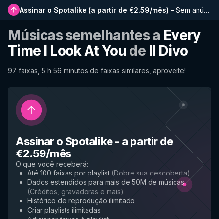
Assinar o Spotalike
(
a partir de €2.59/mês
)
–
Sem anúncios, playlists mais longas, histórico completo e acesso antecipado a novos recursos
Músicas semelhantes a
Every
Time I Look At You
de
Il Divo
97 faixas, 5 h 56 minutos de faixas similares, aproveite!
Assinar o Spotalike
-
a partir de
€2.59/mês
O que você receberá
:
Até 100 faixas por playlist
(
Dobre sua descoberta
)
Dados estendidos para mais de 50M de músicas
(
Créditos, gravadoras e mais
)
Histórico de reprodução ilimitado
Criar playlists ilimitadas