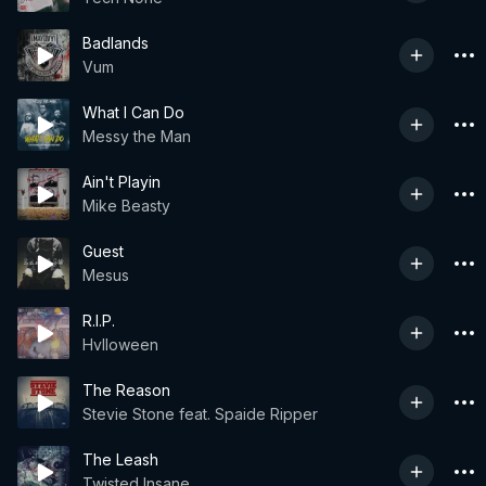
Badlands
Vum
What I Can Do
Messy the Man
Ain't Playin
Mike Beasty
Guest
Mesus
R.I.P.
Hvlloween
The Reason
Stevie Stone feat. Spaide Ripper
The Leash
Twisted Insane