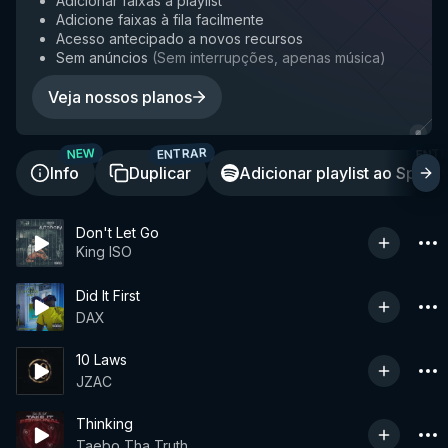
Adicionar faixas à playlist
Adicione faixas à fila facilmente
Acesso antecipado a novos recursos
Sem anúncios
(
Sem interrupções, apenas música
)
Veja nossos planos
ENTRAR
ENT
NEW
Info
Duplicar
Adicionar playlist ao Spotif
Don't Let Go
King ISO
Did It First
DAX
10 Laws
JZAC
Thinking
Taebo Tha Truth