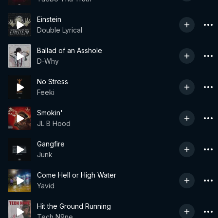
Einstein
Double Lyrical
Ballad of an Asshole
D-Why
No Stress
Feeki
Smokin'
JL B Hood
Gangfire
Junk
Come Hell or High Water
Yavid
Hit the Ground Running
Tech N9ne