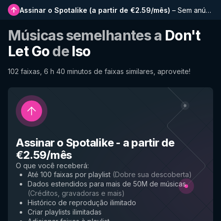
Assinar o Spotalike
(
a partir de €2.59/mês
)
–
Sem anúncios, playlists mais longas, histórico completo e acesso antecipado a novos recursos
Músicas semelhantes a
Don't
Let Go
de
Iso
102 faixas, 6 h 40 minutos de faixas similares, aproveite!
Assinar o Spotalike
-
a partir de
€2.59/mês
O que você receberá
:
Até 100 faixas por playlist
(
Dobre sua descoberta
)
Dados estendidos para mais de 50M de músicas
(
Créditos, gravadoras e mais
)
Histórico de reprodução ilimitado
Criar playlists ilimitadas