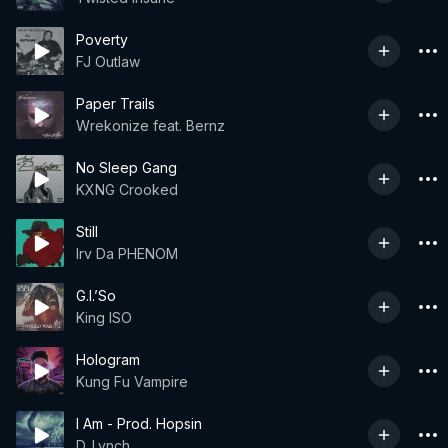
Poverty
FJ Outlaw
Paper Trails
Wrekonize feat. Bernz
No Sleep Gang
KXNG Crooked
Still
Irv Da PHENOM
G.I.’So
King ISO
Hologram
Kung Fu Vampire
I Am - Prod. Hopsin
D. Lynch