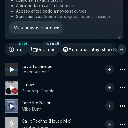
Adicionar faixas à playlist
Adicione faixas à fila facilmente
Acesso antecipado a novos recursos
Sem anúncios
(
Sem interrupções, apenas música
)
Veja nossos planos
ENTRAR
ENT
NEW
Info
Duplicar
Adicionar playlist ao Spotif
Love Technique
Levon Vincent
Throw
Paperclip People
Face the Nation
Mike Dunn
Call It Techno (House Mix)
Frankie Bones