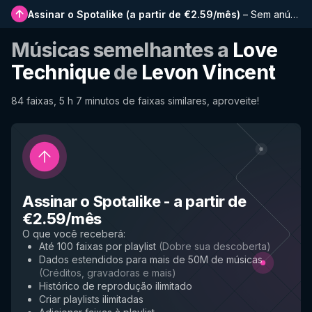
Assinar o Spotalike
(
a partir de €2.59/mês
)
–
Sem anúncios, playlists mais longas, histórico completo e acesso antecipado a novos recursos
Músicas semelhantes a
Love
Technique
de
Levon Vincent
84 faixas, 5 h 7 minutos de faixas similares, aproveite!
Assinar o Spotalike
-
a partir de
€2.59/mês
O que você receberá
:
Até 100 faixas por playlist
(
Dobre sua descoberta
)
Dados estendidos para mais de 50M de músicas
(
Créditos, gravadoras e mais
)
Histórico de reprodução ilimitado
Criar playlists ilimitadas