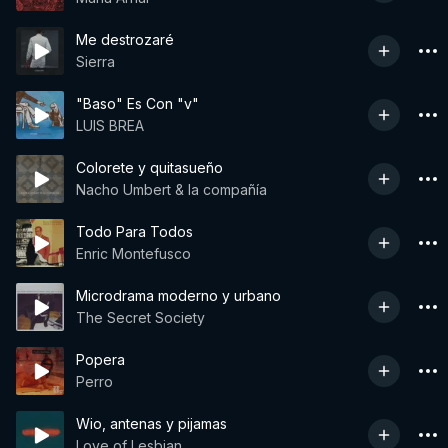
Me destrozaré
Sierra
"Baso" Es Con "v"
LUIS BREA
Colorete y quitasueño
Nacho Umbert & la compañía
Todo Para Todos
Enric Montefusco
Microdrama moderno y urbano
The Secret Society
Popera
Perro
Wio, antenas y pijamas
Love of Lesbian