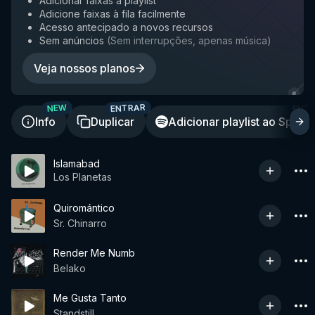
Adicionar faixas à playlist
Adicione faixas à fila facilmente
Acesso antecipado a novos recursos
Sem anúncios
(
Sem interrupções, apenas música
)
Veja nossos planos
ENTRAR
ENT
NEW
Info
Duplicar
Adicionar playlist ao Spotif
Islamabad
Los Planetas
Quiromántico
Sr. Chinarro
Render Me Numb
Belako
Me Gusta Tanto
Standstill