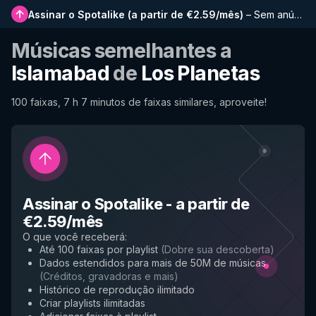
Assinar o Spotalike
(
a partir de €2.59/mês
)
–
Sem anúncios, playlists mais longas, histórico completo e acesso antecipado a novos recursos
Músicas semelhantes a
Islamabad
de
Los Planetas
100 faixas, 7 h 7 minutos de faixas similares, aproveite!
Assinar o Spotalike
-
a partir de
€2.59/mês
O que você receberá
:
Até 100 faixas por playlist
(
Dobre sua descoberta
)
Dados estendidos para mais de 50M de músicas
(
Créditos, gravadoras e mais
)
Histórico de reprodução ilimitado
Criar playlists ilimitadas