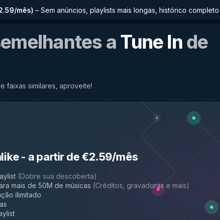
€2.59/mês
)
–
Sem anúncios, playlists mais longas, histórico comple
semelhantes a
Tune In
de
e faixas similares, aproveite!
like
-
a partir de €2.59/mês
aylist
(
Dobre sua descoberta
)
ara mais de 50M de músicas
(
Créditos, gravadoras e mais
)
ção ilimitado
das
ylist