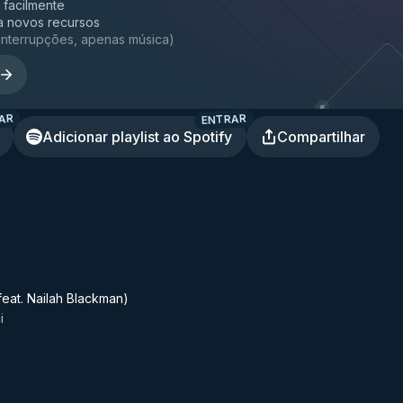
a facilmente
a novos recursos
interrupções, apenas música
)
AR
ENTRAR
Adicionar playlist ao Spotify
Compartilhar
feat. Nailah Blackman)
i