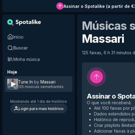
Assinar o Spotalike
(
a partir de 
Músicas 
Massari
Início
Buscar
125 faixas, 6 h 31 minutos d
Minha música
Hoje
Tune In
by
Massari
125 músicas semelhantes
Assinar o Spota
Mostrando até 1 dia de histórico
O que você receberá
:
Até 100 faixas por pl
Login para mais histórico
Dados estendidos p
Histórico de reprodu
Criar playlists ilimita
Adicionar faixas à pla