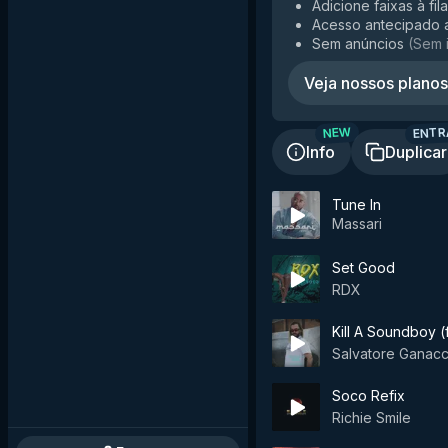
Adicione faixas à fil
Acesso antecipado 
Sem anúncios
(
Sem 
Veja nossos planos
ENTR
NEW
Info
Duplicar
Tune In
Massari
Set Good
RDX
Kill A Soundboy (
Salvatore Ganacc
Soco Refix
Richie Smile