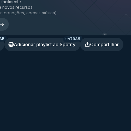
a facilmente
a novos recursos
interrupções, apenas música
)
AR
ENTRAR
Adicionar playlist ao Spotify
Compartilhar