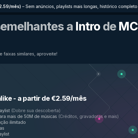
€2.59/mês
)
–
Sem anúncios, playlists mais longas, histórico comple
semelhantes a
Intro
de
MC
e faixas similares, aproveite!
like
-
a partir de €2.59/mês
aylist
(
Dobre sua descoberta
)
ara mais de 50M de músicas
(
Créditos, gravadoras e mais
)
ção ilimitado
das
ylist