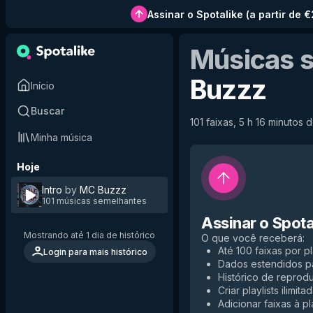
Assinar o Spotalike
(
a partir de 
Músicas 
Buzzz
Início
Buscar
101 faixas, 5 h 16 minutos d
Minha música
Hoje
Intro
by
MC Buzzz
101 músicas semelhantes
Assinar o Spota
Mostrando até 1 dia de histórico
O que você receberá
:
Até 100 faixas por pl
Login para mais histórico
Dados estendidos p
Histórico de reprodu
Criar playlists ilimita
Adicionar faixas à pla