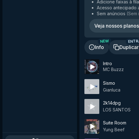
Adicione faixas à fil
Acesso antecipado 
Sem anúncios
(
Sem 
Veja nossos planos
ENTR
NEW
Info
Duplicar
Intro
MC Buzzz
Sismo
Gianluca
2k14dpg
LOS SANTOS
Suite Room
Yung Beef