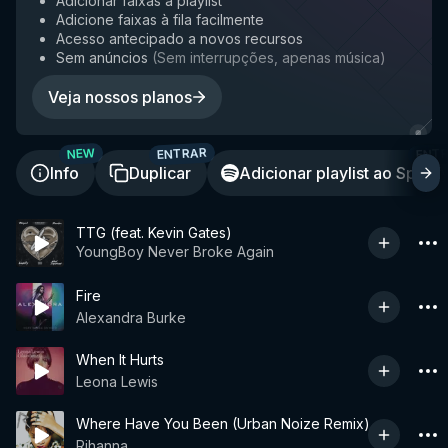
Adicionar faixas à playlist
Adicione faixas à fila facilmente
Acesso antecipado a novos recursos
Sem anúncios
(
Sem interrupções, apenas música
)
Veja nossos planos
ENTRAR
ENT
NEW
Info
Duplicar
Adicionar playlist ao Spotif
TTG (feat. Kevin Gates)
YoungBoy Never Broke Again
Fire
Alexandra Burke
When It Hurts
Leona Lewis
Where Have You Been (Urban Noize Remix)
Rihanna