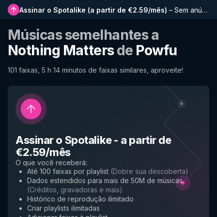
Assinar o Spotalike
(
a partir de €2.59/mês
)
–
Sem anúncios, playlists mais longas, histórico completo e acesso antecipado a novos recursos
Músicas semelhantes a
Nothing Matters
de
Powfu
101 faixas, 5 h 14 minutos de faixas similares, aproveite!
Assinar o Spotalike
-
a partir de
€2.59/mês
O que você receberá
:
Até 100 faixas por playlist
(
Dobre sua descoberta
)
Dados estendidos para mais de 50M de músicas
(
Créditos, gravadoras e mais
)
Histórico de reprodução ilimitado
Criar playlists ilimitadas