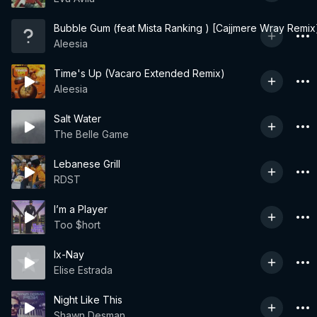
Bubble Gum (feat Mista Ranking ) [Cajjmere Wray Remix
Aleesia
Time's Up (Vacaro Extended Remix)
Aleesia
Salt Water
The Belle Game
Lebanese Grill
RDST
I’m a Player
Too $hort
Ix-Nay
Elise Estrada
Night Like This
Shawn Desman