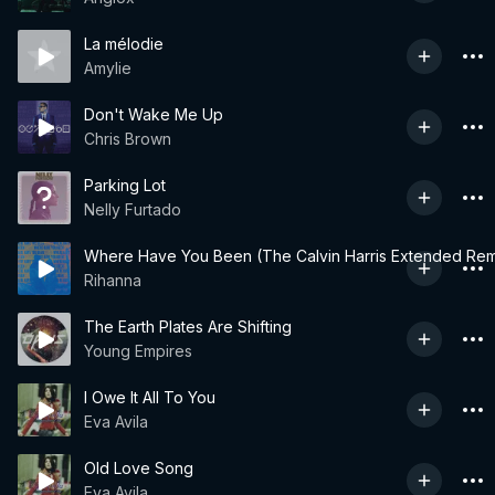
La mélodie
Amylie
Don't Wake Me Up
Chris Brown
Parking Lot
Nelly Furtado
Where Have You Been (The Calvin Harris Extended Rem
Rihanna
The Earth Plates Are Shifting
Young Empires
I Owe It All To You
Eva Avila
Old Love Song
Eva Avila