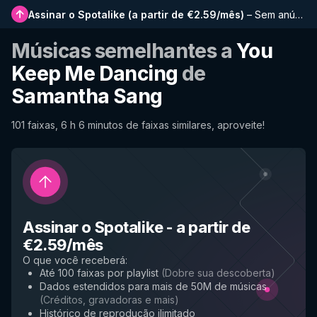
Assinar o Spotalike
(
a partir de €2.59/mês
)
–
Sem anúncios, playlists mais longas, histórico completo e acesso antecipado a novos recursos
Músicas semelhantes a
You
Keep Me Dancing
de
Samantha Sang
101 faixas, 6 h 6 minutos de faixas similares, aproveite!
Assinar o Spotalike
-
a partir de
€2.59/mês
O que você receberá
:
Até 100 faixas por playlist
(
Dobre sua descoberta
)
Dados estendidos para mais de 50M de músicas
(
Créditos, gravadoras e mais
)
Histórico de reprodução ilimitado