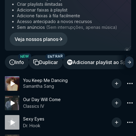
Criar playlists ilimitadas
Adicionar faixas à playlist
Adicione faixas à fila facilmente
Acesso antecipado a novos recursos
Sem anúncios
(
Sem interrupções, apenas música
)
Veja nossos planos
ENTRAR
ENT
NEW
Info
Duplicar
Adicionar playlist ao Spotif
You Keep Me Dancing
Samantha Sang
Our Day Will Come
Classics IV
Sexy Eyes
Dr. Hook