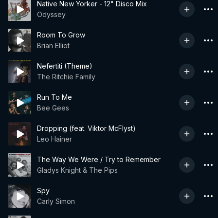
Native New Yorker - 12" Disco Mix
Odyssey
Room To Grow
Brian Elliot
Nefertiti (Theme)
The Ritchie Family
Run To Me
Bee Gees
Dropping (feat. Viktor McFlyst)
Leo Hainer
The Way We Were / Try to Remember
Gladys Knight & The Pips
Spy
Carly Simon