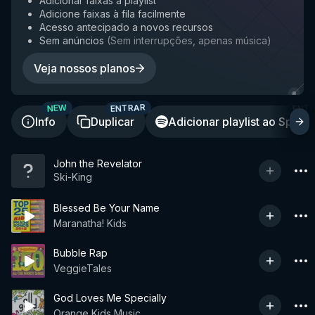
Adicionar faixas à playlist
Adicione faixas à fila facilmente
Acesso antecipado a novos recursos
Sem anúncios
(
Sem interrupções, apenas música
)
Veja nossos planos
ENTRAR
ENT
NEW
Info
Duplicar
Adicionar playlist ao Spotif
John the Revelator
Ski-King
Blessed Be Your Name
Maranatha! Kids
Bubble Rap
VeggieTales
God Loves Me Specially
Orange Kids Music