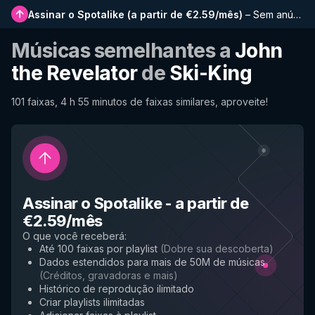
Assinar o Spotalike
(
a partir de €2.59/mês
)
–
Sem anúncios, playlists mais longas, histórico completo e acesso antecipado a novos recursos
Músicas semelhantes a
John
the Revelator
de
Ski-King
101 faixas, 4 h 55 minutos de faixas similares, aproveite!
Assinar o Spotalike
-
a partir de
€2.59/mês
O que você receberá
:
Até 100 faixas por playlist
(
Dobre sua descoberta
)
Dados estendidos para mais de 50M de músicas
(
Créditos, gravadoras e mais
)
Histórico de reprodução ilimitado
Criar playlists ilimitadas