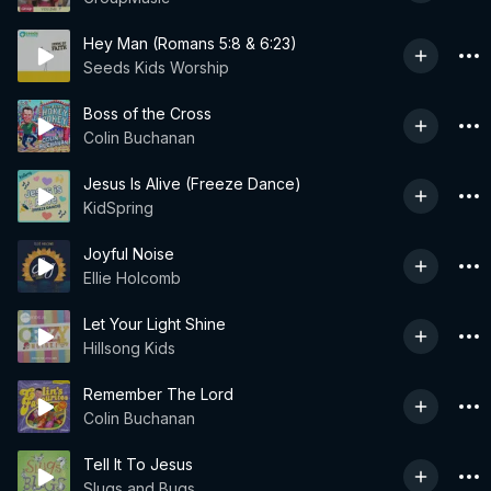
Hey Man (Romans 5:8 & 6:23)
Seeds Kids Worship
Boss of the Cross
Colin Buchanan
Jesus Is Alive (Freeze Dance)
KidSpring
Joyful Noise
Ellie Holcomb
Let Your Light Shine
Hillsong Kids
Remember The Lord
Colin Buchanan
Tell It To Jesus
Slugs and Bugs