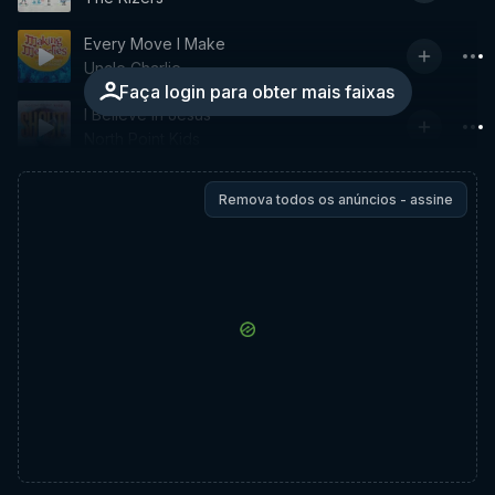
Every Move I Make
Uncle Charlie
Faça login para obter mais faixas
I Believe In Jesus
North Point Kids
Remova todos os anúncios - assine