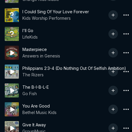
I Could Sing Of Your Love Forever
Kids Worship Performers
I'll Go
LifeKids
Masterpiece
Answers in Genesis
Philippians 2:3-4 (Do Nothing Out Of Selfish Ambition)
The Rizers
The B-I-B-L-E
Go Fish
You Are Good
Bethel Music Kids
Give It Away
GroupMusic