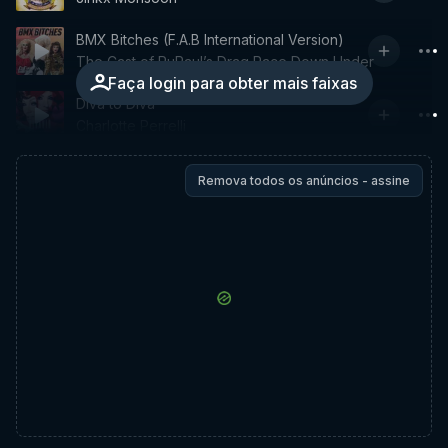
BMX Bitches (F.A.B International Version)
The Cast of RuPaul’s Drag Race Down Under
Faça login para obter mais faixas
Diva to Diva
Charlotte Perrelli
Remova todos os anúncios - assine