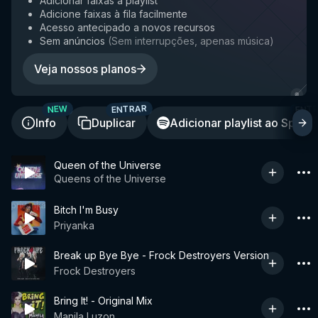
Adicionar faixas à playlist
Adicione faixas à fila facilmente
Acesso antecipado a novos recursos
Sem anúncios
(
Sem interrupções, apenas música
)
Veja nossos planos
ENTRAR
ENT
NEW
Info
Duplicar
Adicionar playlist ao Spotif
Queen of the Universe
Queens of the Universe
Bitch I'm Busy
Priyanka
Break up Bye Bye - Frock Destroyers Version
Frock Destroyers
Bring It! - Original Mix
Manila Luzon