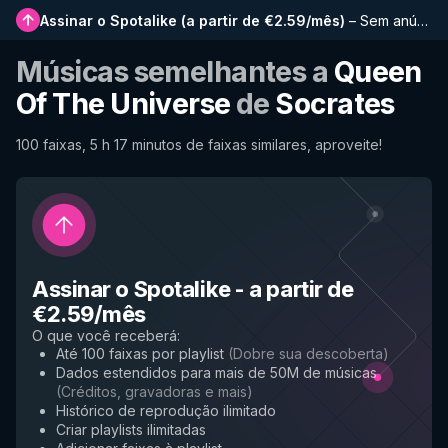
Assinar o Spotalike
(
a partir de €2.59/mês
)
–
Sem anúncios, playlists mais longas, histórico completo e acesso antecipado a novos recursos
Músicas semelhantes a
Queen
Of The Universe
de
Socrates
100 faixas, 5 h 17 minutos de faixas similares, aproveite!
Assinar o Spotalike
-
a partir de
€2.59/mês
O que você receberá
:
Até 100 faixas por playlist
(
Dobre sua descoberta
)
Dados estendidos para mais de 50M de músicas
(
Créditos, gravadoras e mais
)
Histórico de reprodução ilimitado
Criar playlists ilimitadas