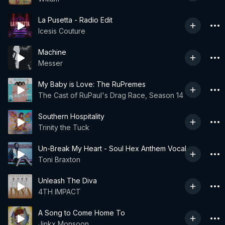
La Pusetta - Radio Edit
Icesis Couture
Machine
Messer
My Baby is Love: The RuPremes
The Cast of RuPaul's Drag Race, Season 14
Southern Hospitality
Trinity the Tuck
Un-Break My Heart - Soul Hex Anthem Vocal
Toni Braxton
Unleash The Diva
4TH IMPACT
A Song to Come Home To
Jinkx Monsoon