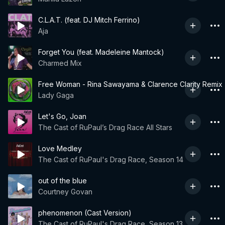
C.L.A.T. (feat. DJ Mitch Ferrino)
Aja
Forget You (feat. Madeleine Mantock)
Charmed Mix
Free Woman - Rina Sawayama & Clarence Clarity Remix
Lady Gaga
Let's Go, Joan
The Cast of RuPaul’s Drag Race All Stars
Love Medley
The Cast of RuPaul's Drag Race, Season 14
out of the blue
Courtney Govan
phenomenon (Cast Version)
The Cast of RuPaul's Drag Race, Season 13