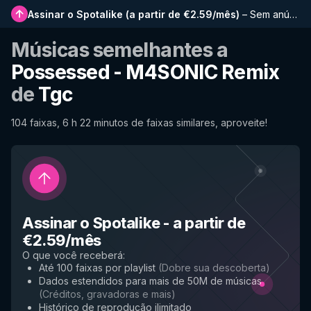
Assinar o Spotalike
(
a partir de €2.59/mês
)
–
Sem anúncios, playlists mais longas, histórico completo e acesso antecipado a novos recursos
Músicas semelhantes a
Possessed - M4SONIC Remix
de
Tgc
104 faixas, 6 h 22 minutos de faixas similares, aproveite!
Assinar o Spotalike
-
a partir de
€2.59/mês
O que você receberá
:
Até 100 faixas por playlist
(
Dobre sua descoberta
)
Dados estendidos para mais de 50M de músicas
(
Créditos, gravadoras e mais
)
Histórico de reprodução ilimitado