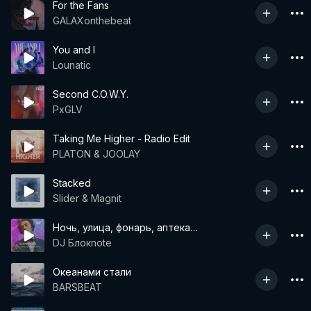
For the Fans
GALAXonthebeat
You and I
Lounatic
Second C.O.W.Y.
PxGLV
Taking Me Higher - Radio Edit
PLATON & JOOLAY
Stacked
Slider & Magnit
Ночь, улица, фонарь, аптека…
DJ Блокnote
Океанами стали
BARSBEAT