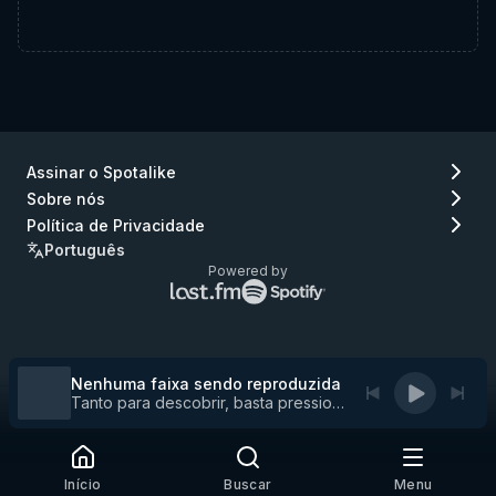
Assinar o Spotalike
Sobre nós
Política de Privacidade
Português
Powered by
Logo
Logo
do
do
Lastfm
Spotify
(ir
(ir
para
para
Nenhuma faixa sendo reproduzida
Lastfm)
Spotify)
Tanto para descobrir, basta pressionar play
Início
Buscar
Menu