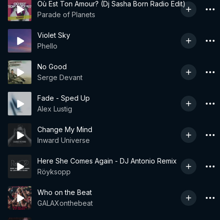
Où Est Ton Amour? (Dj Sasha Born Radio Edit)
Parade of Planets
Violet Sky
Phello
No Good
Serge Devant
Fade - Sped Up
Alex Lustig
Change My Mind
Inward Universe
Here She Comes Again - DJ Antonio Remix
Röyksopp
Who on the Beat
GALAXonthebeat