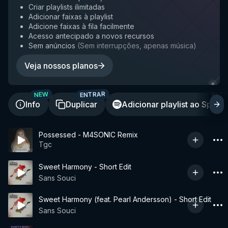
Criar playlists ilimitadas
Adicionar faixas à playlist
Adicione faixas à fila facilmente
Acesso antecipado a novos recursos
Sem anúncios
(
Sem interrupções, apenas música
)
Veja nossos planos
ENTRAR
ENT
NEW
Info
Duplicar
Adicionar playlist ao Spotif
Possessed - M4SONIC Remix
Tgc
Sweet Harmony - Short Edit
Sans Souci
Sweet Harmony (feat. Pearl Andersson) - Short Edit
Sans Souci