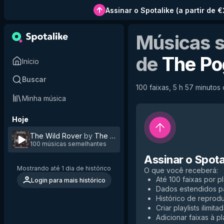
Assinar o Spotalike
(
a partir de 
Músicas 
de
The Po
Início
Buscar
100 faixas, 5 h 57 minutos 
Minha música
Hoje
The Wild Rover
by
The Pogues
100 músicas semelhantes
Assinar o Spota
Mostrando até 1 dia de histórico
O que você receberá
:
Até 100 faixas por pl
Login para mais histórico
Dados estendidos p
Histórico de reprodu
Criar playlists ilimita
Adicionar faixas à pla