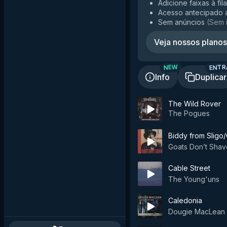
Adicione faixas à fil
Acesso antecipado 
Sem anúncios
(
Sem 
Veja nossos planos
ENTR
NEW
Info
Duplicar
The Wild Rover
The Pogues
Biddy from Sligo
Goats Don’t Shav
Cable Street
The Young'uns
Caledonia
Dougie MacLean