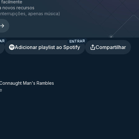
a facilmente
a novos recursos
interrupções, apenas música
)
AR
ENTRAR
Adicionar playlist ao Spotify
Compartilhar
/Connaught Man's Rambles
e