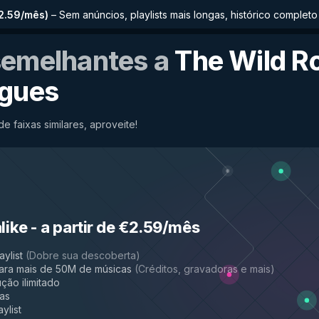
€2.59/mês
)
–
Sem anúncios, playlists mais longas, histórico comple
semelhantes a
The Wild R
gues
de faixas similares, aproveite!
like
-
a partir de €2.59/mês
aylist
(
Dobre sua descoberta
)
ara mais de 50M de músicas
(
Créditos, gravadoras e mais
)
ção ilimitado
das
ylist