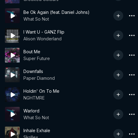
Be Ok Again (feat. Daniel Johns)
What So Not
I Want U - GANZ Flip
Alison Wonderland
Bout Me
Super Future
Downfalls
Paper Diamond
Holdin' On To Me
NGHTMRE
Warlord
What So Not
Inhale Exhale
Skrillex