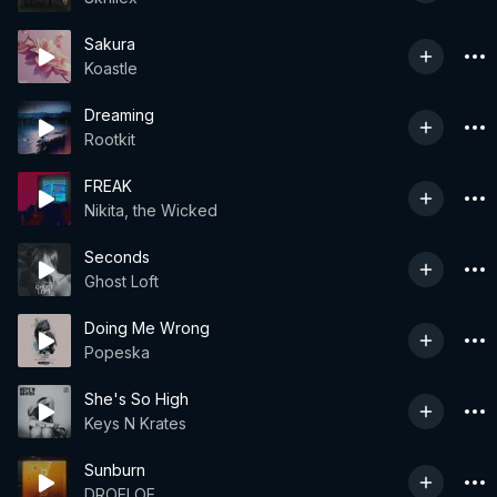
Sakura
Koastle
Dreaming
Rootkit
FREAK
Nikita, the Wicked
Seconds
Ghost Loft
Doing Me Wrong
Popeska
She's So High
Keys N Krates
Sunburn
DROELOE