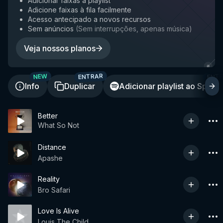
Adicionar faixas à playlist
Adicione faixas à fila facilmente
Acesso antecipado a novos recursos
Sem anúncios
(
Sem interrupções, apenas música
)
Veja nossos planos
ENTRAR
ENT
NEW
Info
Duplicar
Adicionar playlist ao Spotif
Better
What So Not
Distance
Apashe
Reality
Bro Safari
Love Is Alive
Louis The Child