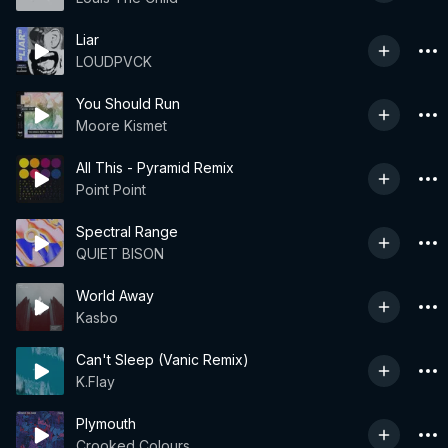
Liar
LOUDPVCK
You Should Run
Moore Kismet
All This - Pyramid Remix
Point Point
Spectral Range
QUIET BISON
World Away
Kasbo
Can't Sleep (Vanic Remix)
K.Flay
Plymouth
Crooked Colours