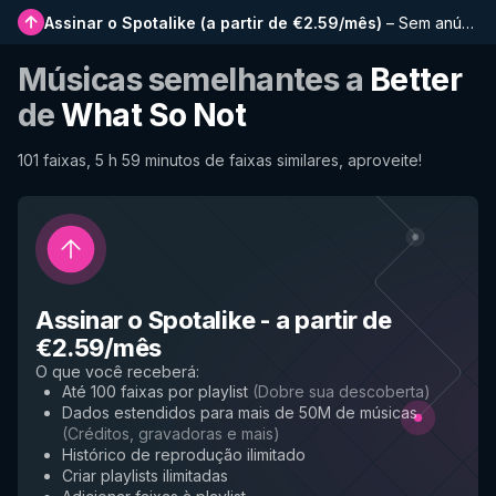
Assinar o Spotalike
(
a partir de €2.59/mês
)
–
Sem anúncios, playlists mais longas, histórico completo e acesso antecipado a novos recursos
Músicas semelhantes a
Better
de
What So Not
101 faixas, 5 h 59 minutos de faixas similares, aproveite!
Assinar o Spotalike
-
a partir de
€2.59/mês
O que você receberá
:
Até 100 faixas por playlist
(
Dobre sua descoberta
)
Dados estendidos para mais de 50M de músicas
(
Créditos, gravadoras e mais
)
Histórico de reprodução ilimitado
Criar playlists ilimitadas