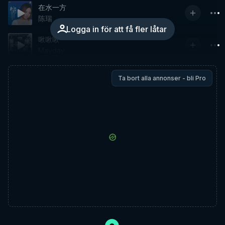
在水一方
陈瑞
Logga in för att få fler låtar
啾啾啾
Mayday
Ta bort alla annonser - bli Pro