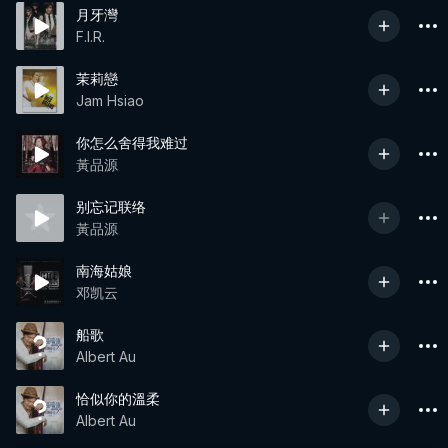
月牙灣
F.I.R.
茉莉戀
Jam Hsiao
你怎么舍得我难过
黃品源
别忘记联络
黃品源
南海姑娘
邓凯云
船歌
Albert Au
恰似你的溫柔
Albert Au