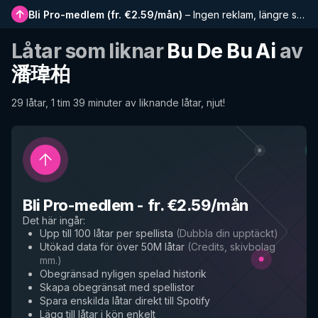
Bli Pro-medlem
(
fr. €2.59/mån
)
–
Ingen reklam, längre spellistor, komplett historik och tidig tillgång till nya funktioner
Låtar som liknar
Bu De Bu Ai
av
潘瑋柏
29 låtar, 1 tim 39 minuter av liknande låtar, njut!
Bli Pro-medlem
-
fr. €2.59/mån
Det här ingår
:
Upp till 100 låtar per spellista
(
Dubbla din upptäckt
)
Utökad data för över 50M låtar
(
Credits, skivbolag
mm.
)
Obegränsad nyligen spelad historik
Skapa obegränsat med spellistor
Spara enskilda låtar direkt till Spotify
Lägg till låtar i kön enkelt