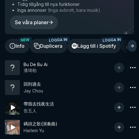
Tidig tillgång till nya funktioner
Inga annonser
(
Inga avbrott, bara musik
)
Se våra planer
LOGGA IN
LOGGA IN
NEW
Info
Duplicera
Lägg till i Spotify
De
Bu De Bu Ai
潘瑋柏
回到過去
Jay Chou
帶我去找夜生活
告五人
碼頭之歌(演奏曲)
Harlem Yu