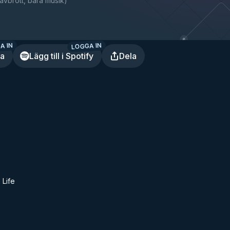
avbrott, bara musik
)
A IN
LOGGA IN
ra
Lägg till i Spotify
Dela
 Life