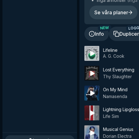
Inga annonser
(
Inga 
Se våra planer
LOGG
NEW
Info
Duplice
Lifeline
A. G. Cook
Lost Everything
Thy Slaughter
On My Mind
Namasenda
Lightning Lipgloss
Life Sim
Musical Genius
Dorian Electra