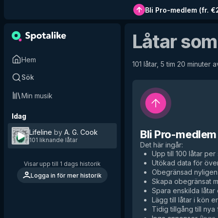
Bli Pro-medlem
(
fr. 
Låtar som
Hem
101 låtar, 5 tim 20 minuter a
Sök
Min musik
Idag
Lifeline
by
A. G. Cook
Bli Pro-medlem
101 liknande låtar
Det här ingår
:
Upp till 100 låtar per 
Utökad data för över
Visar upp till 1 dags historik
Obegränsad nyligen 
Logga in för mer historik
Skapa obegränsat me
Spara enskilda låtar d
Lägg till låtar i kön e
Tidig tillgång till nya