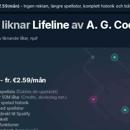
€2.59/mån
)
–
Ingen reklam, längre spellistor, komplett historik och tidig
 liknar
Lifeline
av
A. G. Co
v liknande låtar, njut!
-
fr. €2.59/mån
spellista
(
Dubbla din upptäckt
)
 50M låtar
(
Credits, skivbolag mm.
)
spelad historik
d spellistor
irekt till Spotify
nkelt
 funktioner