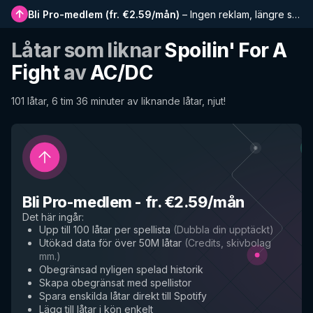
Bli Pro-medlem
(
fr. €2.59/mån
)
–
Ingen reklam, längre spellistor, komplett historik och tidig tillgång till nya funktioner
Låtar som liknar
Spoilin' For A
Fight
av
AC/DC
101 låtar, 6 tim 36 minuter av liknande låtar, njut!
Bli Pro-medlem
-
fr. €2.59/mån
Det här ingår
:
Upp till 100 låtar per spellista
(
Dubbla din upptäckt
)
Utökad data för över 50M låtar
(
Credits, skivbolag
mm.
)
Obegränsad nyligen spelad historik
Skapa obegränsat med spellistor
Spara enskilda låtar direkt till Spotify
Lägg till låtar i kön enkelt