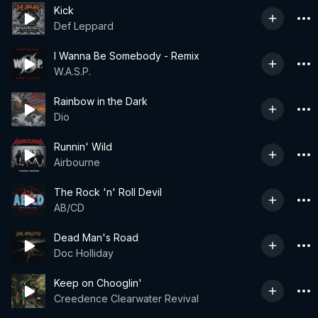
Kick
Def Leppard
I Wanna Be Somebody - Remix
W.A.S.P.
Rainbow in the Dark
Dio
Runnin' Wild
Airbourne
The Rock 'n' Roll Devil
AB/CD
Dead Man's Road
Doc Holliday
Keep on Chooglin'
Creedence Clearwater Revival