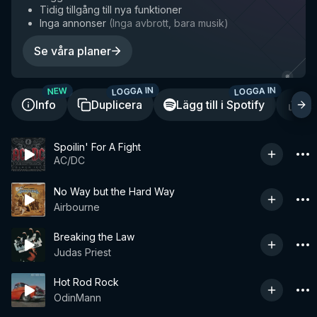
Tidig tillgång till nya funktioner
Inga annonser
(
Inga avbrott, bara musik
)
Se våra planer
LOGGA IN
LOGGA IN
NEW
Info
Duplicera
Lägg till i Spotify
De
Spoilin' For A Fight
AC/DC
No Way but the Hard Way
Airbourne
Breaking the Law
Judas Priest
Hot Rod Rock
OdinMann