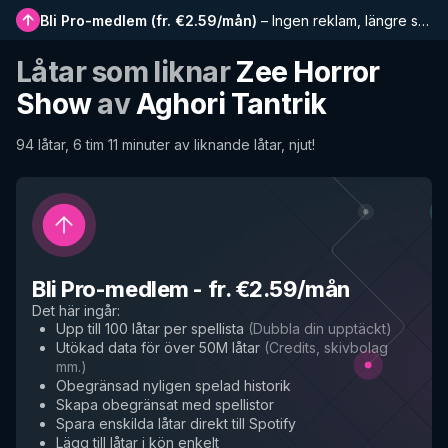
Bli Pro-medlem
(
fr. €2.59/mån
)
–
Ingen reklam, längre spellistor, komplett historik och tidig tillgång till nya funktioner
Låtar som liknar
Zee Horror
Show
av
Aghori Tantrik
94 låtar, 6 tim 11 minuter av liknande låtar, njut!
Bli Pro-medlem
-
fr. €2.59/mån
Det här ingår
:
Upp till 100 låtar per spellista
(
Dubbla din upptäckt
)
Utökad data för över 50M låtar
(
Credits, skivbolag
mm.
)
Obegränsad nyligen spelad historik
Skapa obegränsat med spellistor
Spara enskilda låtar direkt till Spotify
Lägg till låtar i kön enkelt