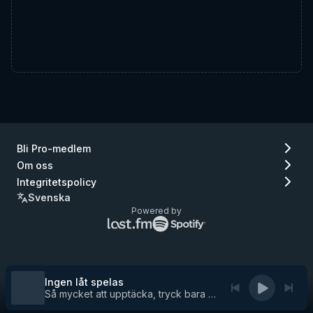
Bli Pro-medlem
Om oss
Integritetspolicy
Svenska
Powered by
Lastfm
Spotify
logo
logo
(gå
(gå
till
till
Lastfm)
Spotify)
Ingen låt spelas
Så mycket att upptäcka, tryck bara på play