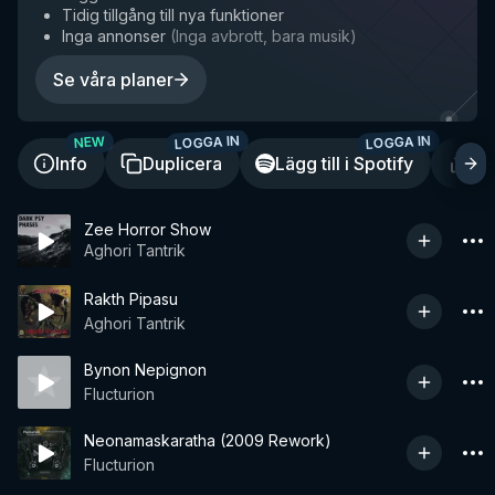
Tidig tillgång till nya funktioner
Inga annonser
(
Inga avbrott, bara musik
)
Se våra planer
LOGGA IN
LOGGA IN
NEW
Info
Duplicera
Lägg till i Spotify
De
Zee Horror Show
Aghori Tantrik
Rakth Pipasu
Aghori Tantrik
Bynon Nepignon
Flucturion
Neonamaskaratha (2009 Rework)
Flucturion