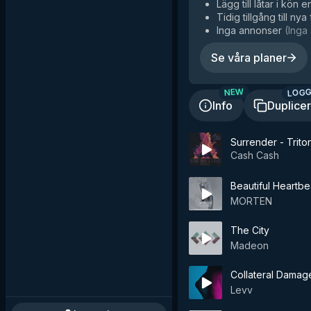
Lägg till låtar i kön e
Tidig tillgång till nya
Inga annonser
(
Inga 
Se våra planer
LOGG
NEW
Info
Duplice
Surrender - Trito
Cash Cash
Beautiful Heartbea
MORTEN
The City
Madeon
Collateral Damage
Levv