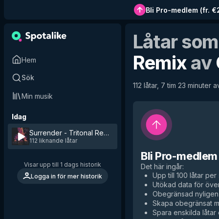
Bli Pro-medlem
(
fr. 
Låtar som
Remix
av
Hem
Sök
112 låtar, 7 tim 23 minuter av
Min musik
Idag
Surrender - Tritonal Remix
by
Cash Cash
112 liknande låtar
Bli Pro-medlem
Visar upp till 1 dags historik
Det här ingår
:
Upp till 100 låtar per 
Logga in för mer historik
Utökad data för över
Obegränsad nyligen 
Skapa obegränsat me
Spara enskilda låtar d