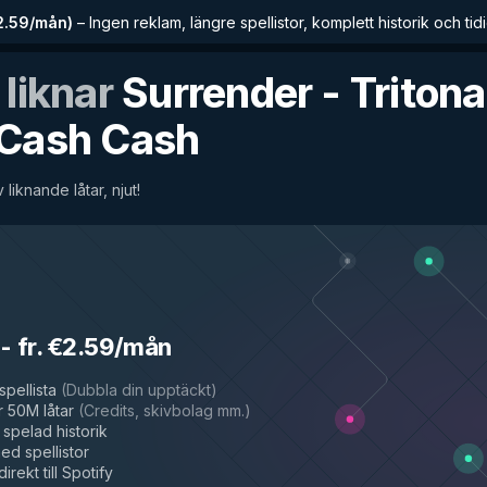
€2.59/mån
)
–
Ingen reklam, längre spellistor, komplett historik och tidig
 liknar
Surrender - Tritona
Cash Cash
 liknande låtar, njut!
-
fr. €2.59/mån
spellista
(
Dubbla din upptäckt
)
 50M låtar
(
Credits, skivbolag mm.
)
spelad historik
d spellistor
irekt till Spotify