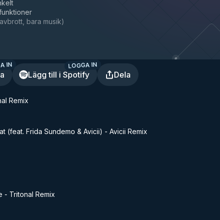
nkelt
 funktioner
avbrott, bara musik
)
A IN
LOGGA IN
ra
Lägg till i Spotify
Dela
nal Remix
t (feat. Frida Sundemo & Avicii) - Avicii Remix
 - Tritonal Remix