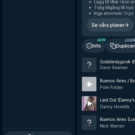
Lägg till låtar i kön e
Tidig tillgång till nya
Inga annonser
(
Inga 
Se våra planer
LOGG
NEW
Info
Duplice
Gobbledygook (E
Dave Seaman
Buenos Aires / B
Pole Folder
Laid Out (Danny’s
Danny Howells
Buenos Aires (Lu
Nick Warren