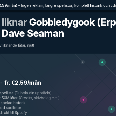
€2.59/mån
)
–
Ingen reklam, längre spellistor, komplett historik och tidig
 liknar
Gobbledygook (Er
v
Dave Seaman
v liknande låtar, njut!
-
fr. €2.59/mån
spellista
(
Dubbla din upptäckt
)
 50M låtar
(
Credits, skivbolag mm.
)
spelad historik
d spellistor
irekt till Spotify