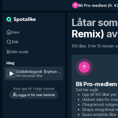
Bli Pro-medlem
(
fr. 
Låtar som
Remix)
a
Hem
Sök
100 låtar, 9 tim 15 minuter a
Min musik
Idag
Gobbledygook (Erphun Remix)
by
Dave Seaman
100 liknande låtar
Bli Pro-medlem
Visar upp till 1 dags historik
Det här ingår
:
Upp till 100 låtar per 
Logga in för mer historik
Utökad data för över
Obegränsad nyligen 
Skapa obegränsat me
Spara enskilda låtar d