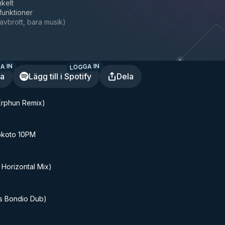
nkelt
 funktioner
avbrott, bara musik
)
A IN
LOGGA IN
ra
Lägg till i Spotify
Dela
rphun Remix)
okoto 10PM
 Horizontal Mix)
is Bondio Dub)