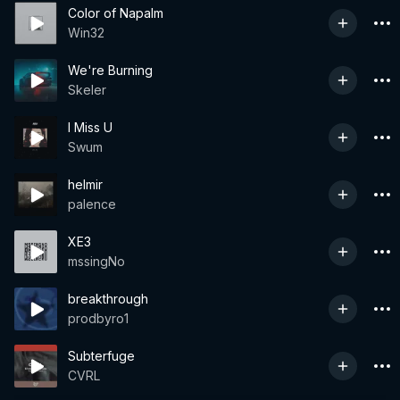
Color of Napalm
Win32
We're Burning
Skeler
I Miss U
Swum
helmir
palence
XE3
mssingNo
breakthrough
prodbyro1
Subterfuge
CVRL