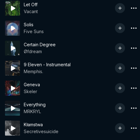
Let Off
Vacant
Solis
Five Suns
Certain Degree
Øfdream
9 Eleven - Instrumental
Memphis.
Geneva
Skeler
Everything
MRKRYL
Kłamstwa
Secretivesuicide