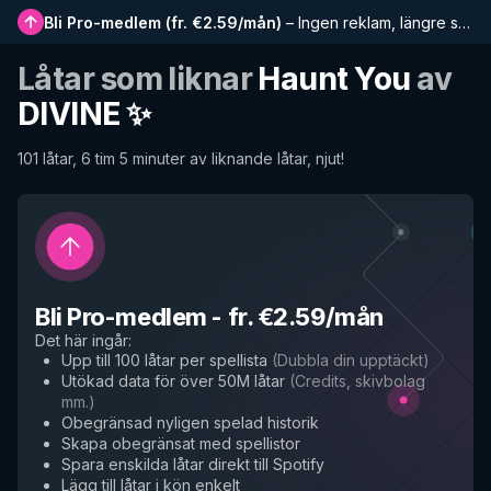
Bli Pro-medlem
(
fr. €2.59/mån
)
–
Ingen reklam, längre spellistor, komplett historik och tidig tillgång till nya funktioner
Låtar som liknar
Haunt You
av
DIVINE ✨
101 låtar, 6 tim 5 minuter av liknande låtar, njut!
Bli Pro-medlem
-
fr. €2.59/mån
Det här ingår
:
Upp till 100 låtar per spellista
(
Dubbla din upptäckt
)
Utökad data för över 50M låtar
(
Credits, skivbolag
mm.
)
Obegränsad nyligen spelad historik
Skapa obegränsat med spellistor
Spara enskilda låtar direkt till Spotify
Lägg till låtar i kön enkelt