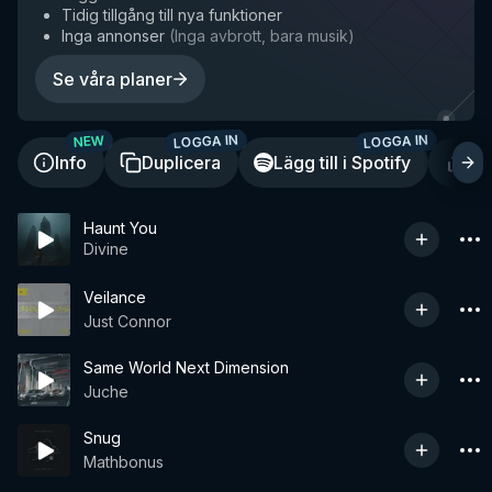
Tidig tillgång till nya funktioner
Inga annonser
(
Inga avbrott, bara musik
)
Se våra planer
LOGGA IN
LOGGA IN
NEW
Info
Duplicera
Lägg till i Spotify
De
Haunt You
Divine
Veilance
Just Connor
Same World Next Dimension
Juche
Snug
Mathbonus