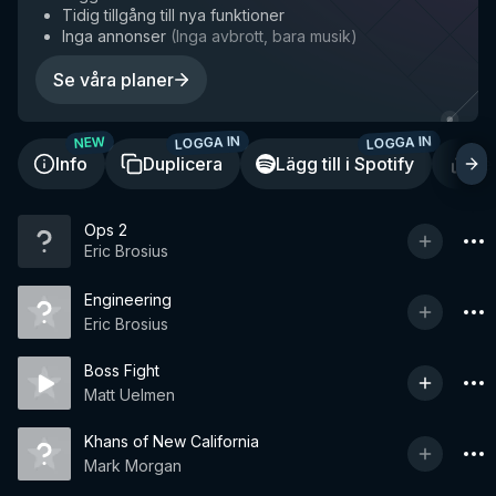
Tidig tillgång till nya funktioner
Inga annonser
(
Inga avbrott, bara musik
)
Se våra planer
LOGGA IN
LOGGA IN
NEW
Info
Duplicera
Lägg till i Spotify
De
Ops 2
Eric Brosius
Engineering
Eric Brosius
Boss Fight
Matt Uelmen
Khans of New California
Mark Morgan