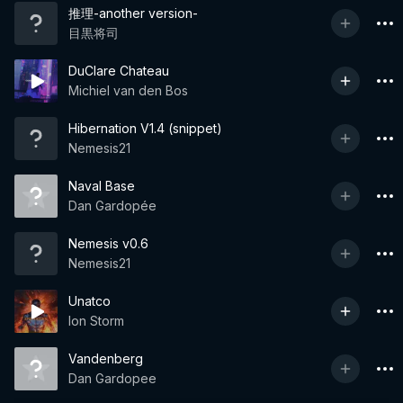
推理-another version-
目黒将司
DuClare Chateau
Michiel van den Bos
Hibernation V1.4 (snippet)
Nemesis21
Naval Base
Dan Gardopée
Nemesis v0.6
Nemesis21
Unatco
Ion Storm
Vandenberg
Dan Gardopee