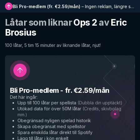
Bli Pro-medlem
(
fr. €2.59/mån
)
–
Ingen reklam, längre spellistor, komplett historik och tidig tillgång till nya funktioner
Låtar som liknar
Ops 2
av
Eric
Brosius
100 låtar, 5 tim 15 minuter av liknande låtar, njut!
Bli Pro-medlem
-
fr. €2.59/mån
Det här ingår
:
Upp till 100 låtar per spellista
(
Dubbla din upptäckt
)
Utökad data för över 50M låtar
(
Credits, skivbolag
mm.
)
Obegränsad nyligen spelad historik
Skapa obegränsat med spellistor
Spara enskilda låtar direkt till Spotify
Lägg till låtar i kön enkelt