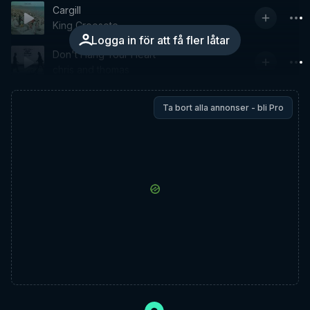
Cargill
King Creosote
Logga in för att få fler låtar
Don't Hang Your Heart
chris and thomas
Ta bort alla annonser - bli Pro