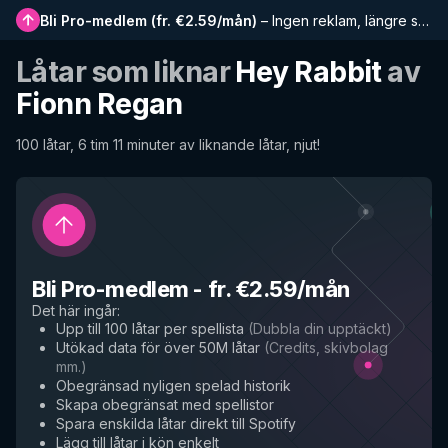
Bli Pro-medlem
(
fr. €2.59/mån
)
–
Ingen reklam, längre spellistor, komplett historik och tidig tillgång till nya funktioner
Låtar som liknar
Hey Rabbit
av
Fionn Regan
100 låtar, 6 tim 11 minuter av liknande låtar, njut!
Bli Pro-medlem
-
fr. €2.59/mån
Det här ingår
:
Upp till 100 låtar per spellista
(
Dubbla din upptäckt
)
Utökad data för över 50M låtar
(
Credits, skivbolag
mm.
)
Obegränsad nyligen spelad historik
Skapa obegränsat med spellistor
Spara enskilda låtar direkt till Spotify
Lägg till låtar i kön enkelt