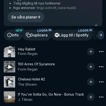
Tidig tillgång till nya funktioner
Inga annonser
(
Inga avbrott, bara musik
)
Se våra planer
LOGGA IN
LOGGA IN
NEW
Info
Duplicera
Lägg till i Spotify
De
Hey Rabbit
Fionn Regan
100 Acres Of Sycamore
Fionn Regan
Chelsea Hotel #2
The Shivers
If You've Gotta Go, Go Now - Bonus Track
J. Tillman