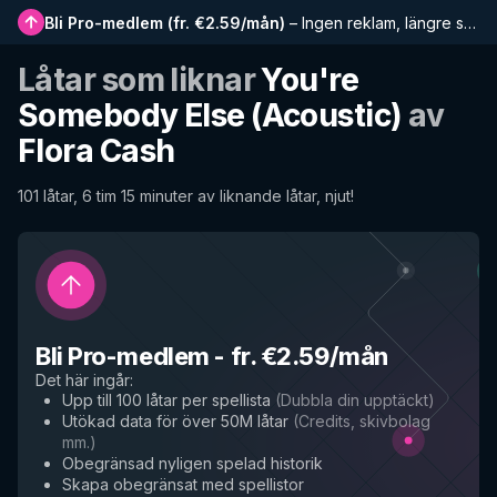
Bli Pro-medlem
(
fr. €2.59/mån
)
–
Ingen reklam, längre spellistor, komplett historik och tidig tillgång till nya funktioner
Låtar som liknar
You're
Somebody Else (Acoustic)
av
Flora Cash
101 låtar, 6 tim 15 minuter av liknande låtar, njut!
Bli Pro-medlem
-
fr. €2.59/mån
Det här ingår
:
Upp till 100 låtar per spellista
(
Dubbla din upptäckt
)
Utökad data för över 50M låtar
(
Credits, skivbolag
mm.
)
Obegränsad nyligen spelad historik
Skapa obegränsat med spellistor