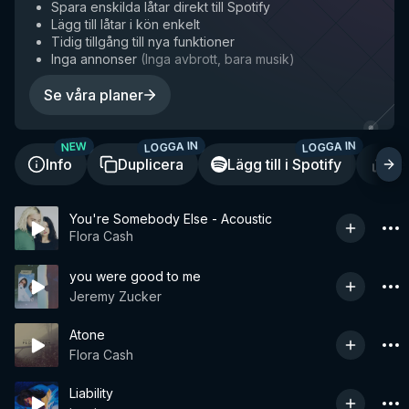
Spara enskilda låtar direkt till Spotify
Lägg till låtar i kön enkelt
Tidig tillgång till nya funktioner
Inga annonser
(
Inga avbrott, bara musik
)
Se våra planer
LOGGA IN
LOGGA IN
NEW
Info
Duplicera
Lägg till i Spotify
De
You're Somebody Else - Acoustic
Flora Cash
you were good to me
Jeremy Zucker
Atone
Flora Cash
Liability