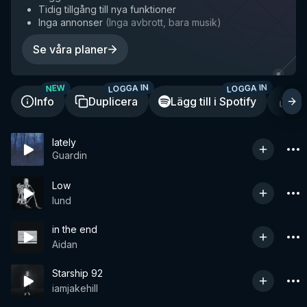
Tidig tillgång till nya funktioner
Inga annonser
(
Inga avbrott, bara musik
)
Se våra planer
LOGGA IN
LOGGA IN
NEW
Info
Duplicera
Lägg till i Spotify
De
lately
Guardin
Low
lund
in the end
Aidan
Starship 92
iamjakehill