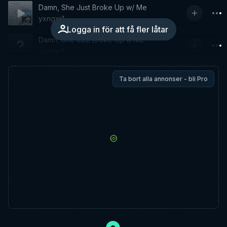
Damn, She Just Broke Up w/ Me
yxngxr1
Logga in för att få fler låtar
Damn, She Just Broke Up w Me
yxngxr1
Ta bort alla annonser - bli Pro