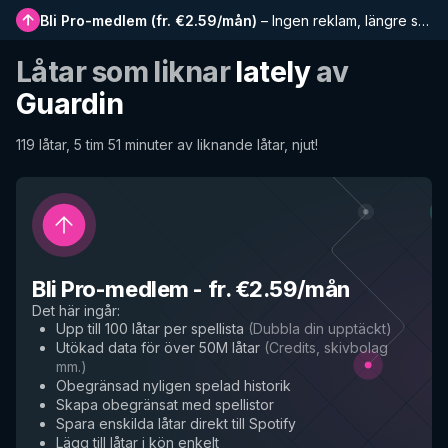
Bli Pro-medlem
(
fr. €2.59/mån
)
–
Ingen reklam, längre spellistor, komplett historik och tidig tillgång till nya funktioner
Låtar som liknar
lately
av
Guardin
119 låtar, 5 tim 51 minuter av liknande låtar, njut!
Bli Pro-medlem
-
fr. €2.59/mån
Det här ingår
:
Upp till 100 låtar per spellista
(
Dubbla din upptäckt
)
Utökad data för över 50M låtar
(
Credits, skivbolag
mm.
)
Obegränsad nyligen spelad historik
Skapa obegränsat med spellistor
Spara enskilda låtar direkt till Spotify
Lägg till låtar i kön enkelt