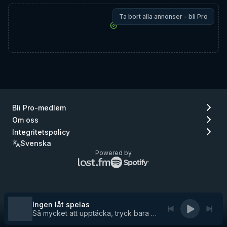
Ta bort alla annonser - bli Pro
Bli Pro-medlem
Om oss
Integritetspolicy
Svenska
Powered by
Lastfm
Spotify
logo
logo
(gå
(gå
till
till
Lastfm)
Spotify)
Ingen låt spelas
Så mycket att upptäcka, tryck bara på play