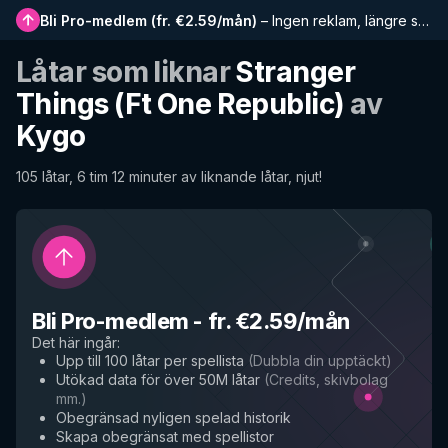
Bli Pro-medlem
(
fr. €2.59/mån
)
–
Ingen reklam, längre spellistor, komplett historik och tidig tillgång till nya funktioner
Låtar som liknar
Stranger
Things (Ft One Republic)
av
Kygo
105 låtar, 6 tim 12 minuter av liknande låtar, njut!
Bli Pro-medlem
-
fr. €2.59/mån
Det här ingår
:
Upp till 100 låtar per spellista
(
Dubbla din upptäckt
)
Utökad data för över 50M låtar
(
Credits, skivbolag
mm.
)
Obegränsad nyligen spelad historik
Skapa obegränsat med spellistor