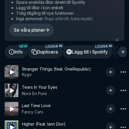
Spara enskilda låtar direkt till Spotify
Lägg till låtar i kön enkelt
Tidig tillgång till nya funktioner
Inga annonser
(
Inga avbrott, bara musik
)
Se våra planer
LOGGA IN
LOGGA IN
NEW
Info
Duplicera
Lägg till i Spotify
De
Stranger Things (feat. OneRepublic)
Kygo
Tears In Your Eyes
Nora En Pure
Last Time Love
Fancy Cars
Higher (Feat. Iann Dior)