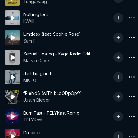
Tungevaag
Nothing Left
K.Will
Limitless (feat. Sophie Rose)
Sam F
Sexual Healing - Kygo Radio Edit
Marvin Gaye
Just Imagine It
MKTO
fRIeNdS (wITh bLoODpOp®)
Justin Bieber
Burn Fast - TELYKast Remix
TELYKast
Dreamer