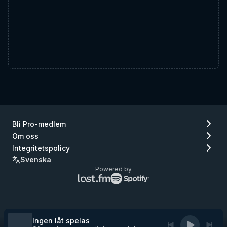
Bli Pro-medlem
Om oss
Integritetspolicy
Svenska
Powered by
Lastfm
Spotify
logo
logo
(gå
(gå
till
till
Lastfm)
Spotify)
Ingen låt spelas