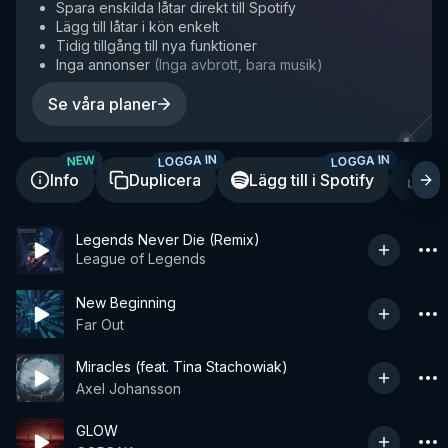
Spara enskilda låtar direkt till Spotify
Lägg till låtar i kön enkelt
Tidig tillgång till nya funktioner
Inga annonser
(
Inga avbrott, bara musik
)
Se våra planer
LOGGA IN
LOGGA IN
NEW
Info
Duplicera
Lägg till i Spotify
De
Legends Never Die (Remix)
League of Legends
New Beginning
Far Out
Miracles (feat. Tina Stachowiak)
Axel Johansson
GLOW