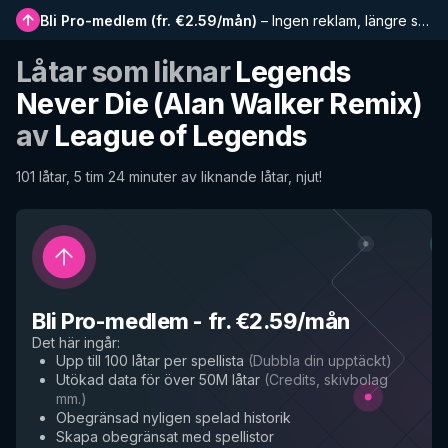
Bli Pro-medlem
(
fr. €2.59/mån
)
–
Ingen reklam, längre spellistor, komplett historik och tidig tillgång till nya funktioner
Låtar som liknar
Legends
Never Die (Alan Walker Remix)
av
League of Legends
101 låtar, 5 tim 24 minuter av liknande låtar, njut!
Bli Pro-medlem
-
fr. €2.59/mån
Det här ingår
:
Upp till 100 låtar per spellista
(
Dubbla din upptäckt
)
Utökad data för över 50M låtar
(
Credits, skivbolag
mm.
)
Obegränsad nyligen spelad historik
Skapa obegränsat med spellistor