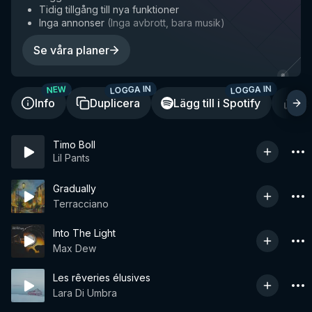
Tidig tillgång till nya funktioner
Inga annonser
(
Inga avbrott, bara musik
)
Se våra planer
LOGGA IN
LOGGA IN
NEW
Info
Duplicera
Lägg till i Spotify
De
Timo Boll
Lil Pants
Gradually
Terracciano
Into The Light
Max Dew
Les rêveries élusives
Lara Di Umbra