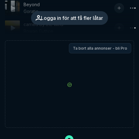
Beyond
Goratie
Logga in för att få fler låtar
carried by the wind
Rowan Guthrie
Ta bort alla annonser - bli Pro