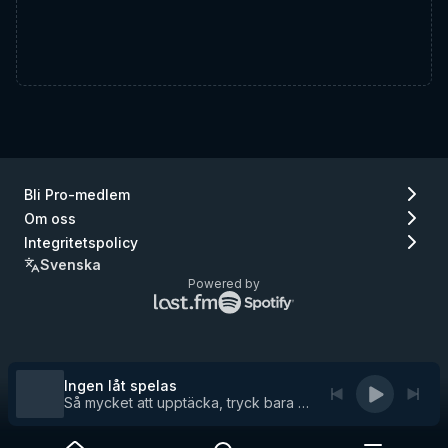
Bli Pro-medlem
Om oss
Integritetspolicy
Svenska
Powered by
Lastfm
Spotify
logo
logo
(gå
(gå
till
till
Lastfm)
Spotify)
Ingen låt spelas
Så mycket att upptäcka, tryck bara på play