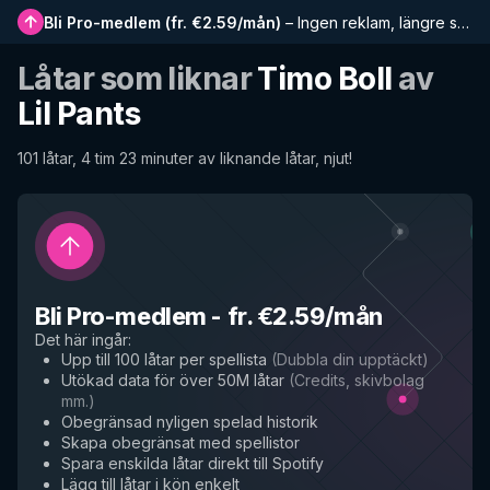
Bli Pro-medlem
(
fr. €2.59/mån
)
–
Ingen reklam, längre spellistor, komplett historik och tidig tillgång till nya funktioner
Låtar som liknar
Timo Boll
av
Lil Pants
101 låtar, 4 tim 23 minuter av liknande låtar, njut!
Bli Pro-medlem
-
fr. €2.59/mån
Det här ingår
:
Upp till 100 låtar per spellista
(
Dubbla din upptäckt
)
Utökad data för över 50M låtar
(
Credits, skivbolag
mm.
)
Obegränsad nyligen spelad historik
Skapa obegränsat med spellistor
Spara enskilda låtar direkt till Spotify
Lägg till låtar i kön enkelt