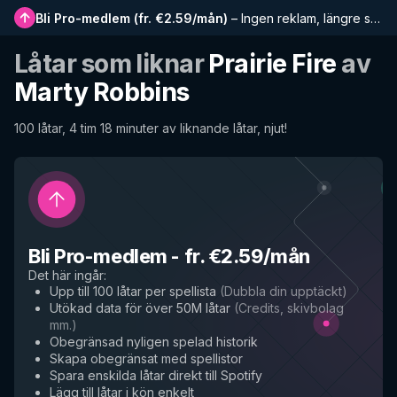
Bli Pro-medlem
(
fr. €2.59/mån
)
–
Ingen reklam, längre spellistor, komplett historik och tidig tillgång till nya funktioner
Låtar som liknar
Prairie Fire
av
Marty Robbins
100 låtar, 4 tim 18 minuter av liknande låtar, njut!
Bli Pro-medlem
-
fr. €2.59/mån
Det här ingår
:
Upp till 100 låtar per spellista
(
Dubbla din upptäckt
)
Utökad data för över 50M låtar
(
Credits, skivbolag
mm.
)
Obegränsad nyligen spelad historik
Skapa obegränsat med spellistor
Spara enskilda låtar direkt till Spotify
Lägg till låtar i kön enkelt