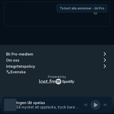
Ta bort alla annonser - bli Pro
Bli Pro-medlem
Om oss
Integritetspolicy
Svenska
Powered by
Lastfm
Spotify
logo
logo
(gå
(gå
till
till
Lastfm)
Spotify)
Ingen låt spelas
Så mycket att upptäcka, tryck bara på play