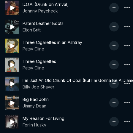
D.O.A. (Drunk on Arrival)
Johnny Paycheck
Patent Leather Boots
Elton Britt
Three Cigarettes in an Ashtray
Patsy Cline
Three Cigarettes
Patsy Cline
I'm Just An Old Chunk Of Coal (But I'm Gonna Be A Di
Billy Joe Shaver
Big Bad John
Jimmy Dean
My Reason For Living
Ferlin Husky