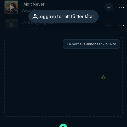
I Ain't Never
Webb Pierce
Logga in för att få fler låtar
Little Bitty Big John
Jimmy Dean
Ta bort alla annonser - bli Pro