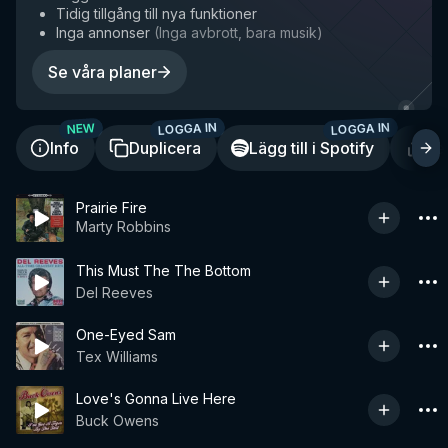
Tidig tillgång till nya funktioner
Inga annonser
(
Inga avbrott, bara musik
)
Se våra planer
LOGGA IN
LOGGA IN
NEW
Info
Duplicera
Lägg till i Spotify
De
Prairie Fire
Marty Robbins
This Must The The Bottom
Del Reeves
One-Eyed Sam
Tex Williams
Love's Gonna Live Here
Buck Owens