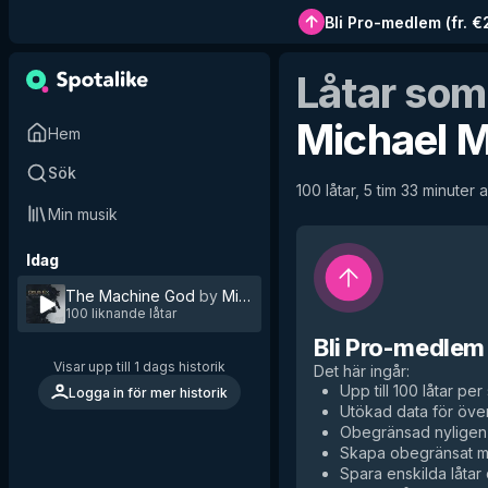
Bli Pro-medlem
(
fr. 
Låtar som
Michael 
Hem
Sök
100 låtar, 5 tim 33 minuter a
Min musik
Idag
The Machine God
by
Michael McCann
100 liknande låtar
Bli Pro-medlem
Visar upp till 1 dags historik
Det här ingår
:
Upp till 100 låtar per 
Logga in för mer historik
Utökad data för över
Obegränsad nyligen 
Skapa obegränsat me
Spara enskilda låtar d