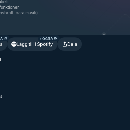
nkelt
 funktioner
avbrott, bara musik
)
A IN
LOGGA IN
ra
Lägg till i Spotify
Dela
d
es