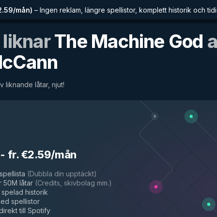
€2.59/mån
)
–
Ingen reklam, längre spellistor, komplett historik och tidig
 liknar
The Machine God
a
McCann
v liknande låtar, njut!
-
fr. €2.59/mån
spellista
(
Dubbla din upptäckt
)
 50M låtar
(
Credits, skivbolag mm.
)
spelad historik
d spellistor
irekt till Spotify