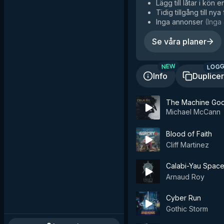
Lägg till låtar i kön e
Tidig tillgång till nya
Inga annonser
(
Inga 
Se våra planer
LOGG
NEW
Info
Duplice
The Machine Go
Michael McCann
Blood of Faith
Cliff Martinez
Calabi-Yau Spac
Arnaud Roy
Cyber Run
Gothic Storm