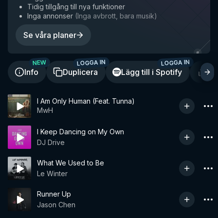
Tidig tillgång till nya funktioner
Inga annonser
(
Inga avbrott, bara musik
)
Se våra planer
LOGGA IN
LOGGA IN
NEW
Info
Duplicera
Lägg till i Spotify
De
I Am Only Human (Feat. Tunna)
MwH
I Keep Dancing on My Own
DJ Drive
What We Used to Be
Le Winter
Runner Up
Jason Chen