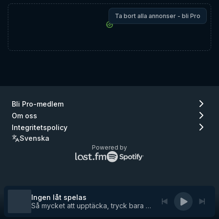
Ta bort alla annonser - bli Pro
Bli Pro-medlem
Om oss
Integritetspolicy
Svenska
Powered by
Lastfm
Spotify
logo
logo
(gå
(gå
till
till
Lastfm)
Spotify)
Ingen låt spelas
Så mycket att upptäcka, tryck bara på play