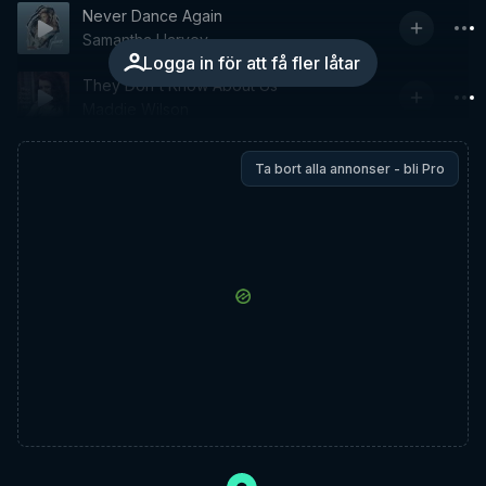
Never Dance Again
Samantha Harvey
Logga in för att få fler låtar
They Don't Know About Us
Maddie Wilson
Ta bort alla annonser - bli Pro