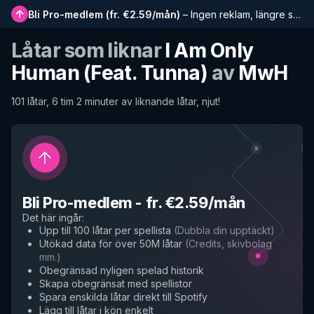
Bli Pro-medlem
(
fr. €2.59/mån
)
–
Ingen reklam, längre spellistor, komplett historik och tidig tillgång till nya funktioner
Låtar som liknar
I Am Only
Human (Feat. Tunna)
av
MwH
101 låtar, 6 tim 2 minuter av liknande låtar, njut!
Bli Pro-medlem
-
fr. €2.59/mån
Det här ingår
:
Upp till 100 låtar per spellista
(
Dubbla din upptäckt
)
Utökad data för över 50M låtar
(
Credits, skivbolag
mm.
)
Obegränsad nyligen spelad historik
Skapa obegränsat med spellistor
Spara enskilda låtar direkt till Spotify
Lägg till låtar i kön enkelt