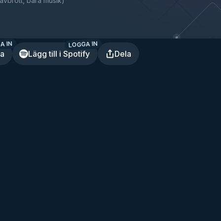
avbrott, bara musik
)
A IN
LOGGA IN
ra
Lägg till i Spotify
Dela