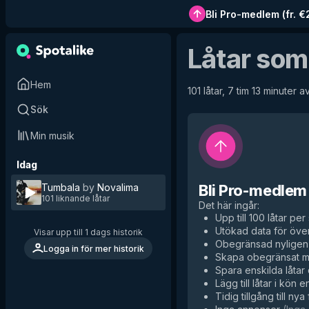
Bli Pro-medlem
(
fr. 
Låtar som
Hem
101 låtar, 7 tim 13 minuter av
Sök
Min musik
Idag
Tumbala
by
Novalima
Bli Pro-medlem
101 liknande låtar
Det här ingår
:
Upp till 100 låtar per 
Utökad data för över
Visar upp till 1 dags historik
Obegränsad nyligen 
Logga in för mer historik
Skapa obegränsat me
Spara enskilda låtar d
Lägg till låtar i kön e
Tidig tillgång till nya