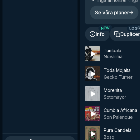
Inga annonser
(
Inga 
Se våra planer
LOGG
NEW
Info
Duplice
Tumbala
Novalima
Toda Mojaita
Gecko Turner
Morenita
Sotomayor
Cumbia Africana
Son Palenque
Pura Candela
Bosq