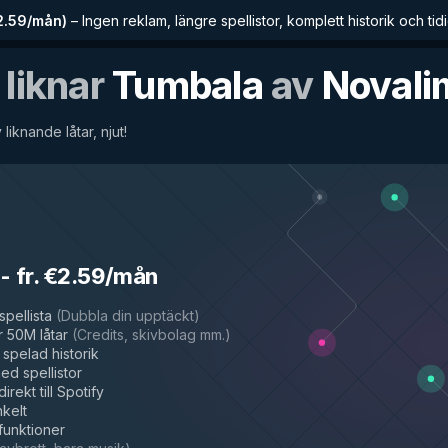
€2.59/mån
)
–
Ingen reklam, längre spellistor, komplett historik och tidig
 liknar
Tumbala
av
Novali
 liknande låtar, njut!
-
fr. €2.59/mån
spellista
(
Dubbla din upptäckt
)
 50M låtar
(
Credits, skivbolag mm.
)
spelad historik
d spellistor
irekt till Spotify
nkelt
 funktioner