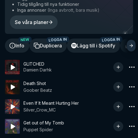
Tidig tillgång till nya funktioner
Inga annonser
(
Inga avbrott, bara musik
)
Se våra planer
LOGGA IN
LOGGA IN
NEW
Info
Duplicera
Lägg till i Spotify
De
GLITCHED
Damien Darhk
Death Shot
Goober Beatz
Even If It Meant Hurting Her
Silver_Crow_MC
Get out of My Tomb
Puppet Spider