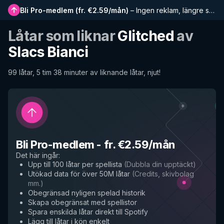
Bli Pro-medlem
(
fr. €2.59/mån
)
–
Ingen reklam, längre spellistor, komplett historik och tidig tillgång till nya funktioner
Låtar som liknar
Glitched
av
Slacs Bianci
99 låtar, 5 tim 38 minuter av liknande låtar, njut!
Bli Pro-medlem
-
fr. €2.59/mån
Det här ingår
:
Upp till 100 låtar per spellista
(
Dubbla din upptäckt
)
Utökad data för över 50M låtar
(
Credits, skivbolag
mm.
)
Obegränsad nyligen spelad historik
Skapa obegränsat med spellistor
Spara enskilda låtar direkt till Spotify
Lägg till låtar i kön enkelt