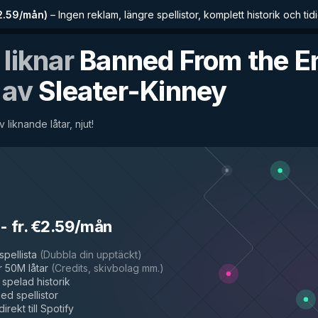
€2.59/mån
)
–
Ingen reklam, längre spellistor, komplett historik och tidig
 liknar
Banned From the E
av
Sleater-Kinney
v liknande låtar, njut!
-
fr. €2.59/mån
spellista
(
Dubbla din upptäckt
)
 50M låtar
(
Credits, skivbolag mm.
)
spelad historik
d spellistor
irekt till Spotify