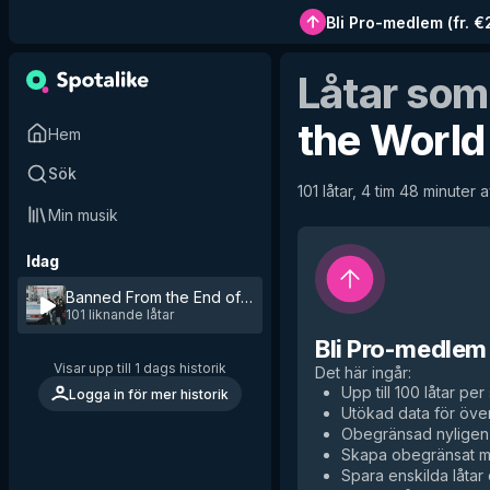
Bli Pro-medlem
(
fr. 
Låtar som
the World
Hem
Sök
101 låtar, 4 tim 48 minuter a
Min musik
Idag
Banned From the End of the World
by
Sleater-Kinney
101 liknande låtar
Bli Pro-medlem
Visar upp till 1 dags historik
Det här ingår
:
Upp till 100 låtar per 
Logga in för mer historik
Utökad data för över
Obegränsad nyligen 
Skapa obegränsat me
Spara enskilda låtar d