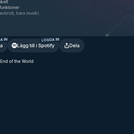
nkelt
 funktioner
avbrott, bara musik
)
A IN
LOGGA IN
ra
Lägg till i Spotify
Dela
End of the World