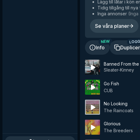
Lägg till låtar i kön e
Tidig tillgång till nya
Inga annonser
(
Inga 
Se våra planer
LOGG
NEW
Info
Duplice
Banned From the 
Sleater-Kinney
Go Fish
CUB
No Looking
The Raincoats
Glorious
The Breeders