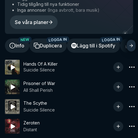
Tidig tillgång till nya funktioner
Inga annonser
(
Inga avbrott, bara musik
)
Se våra planer
LOGGA IN
LOGGA IN
NEW
Info
Duplicera
Lägg till i Spotify
De
Hands Of A Killer
Suicide Silence
Prisoner of War
All Shall Perish
The Scythe
Suicide Silence
Zeroten
Distant