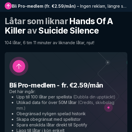
Bli Pro-medlem
(
fr. €2.59/mån
)
–
Ingen reklam, längre spellistor, komplett historik och tidig tillgång till nya funktioner
Låtar som liknar
Hands Of A
Killer
av
Suicide Silence
104 låtar, 6 tim 11 minuter av liknande låtar, njut!
Bli Pro-medlem
-
fr. €2.59/mån
Det här ingår
:
Upp till 100 låtar per spellista
(
Dubbla din upptäckt
)
Utökad data för över 50M låtar
(
Credits, skivbolag
mm.
)
Obegränsad nyligen spelad historik
Skapa obegränsat med spellistor
Spara enskilda låtar direkt till Spotify
Lägg till låtar i kön enkelt