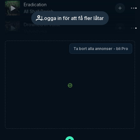
Eradication
All Shall Perish
Logga in för att få fler låtar
Drowned In Vomit
Vulvodynia
Ta bort alla annonser - bli Pro