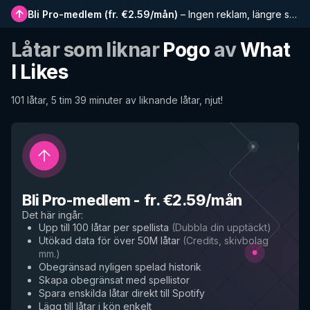
Bli Pro-medlem
(
fr. €2.59/mån
)
–
Ingen reklam, längre spellistor, komplett historik och tidig tillgång till nya funktioner
Låtar som liknar
Pogo
av
What
I Likes
101 låtar, 5 tim 39 minuter av liknande låtar, njut!
Bli Pro-medlem
-
fr. €2.59/mån
Det här ingår
:
Upp till 100 låtar per spellista
(
Dubbla din upptäckt
)
Utökad data för över 50M låtar
(
Credits, skivbolag
mm.
)
Obegränsad nyligen spelad historik
Skapa obegränsat med spellistor
Spara enskilda låtar direkt till Spotify
Lägg till låtar i kön enkelt