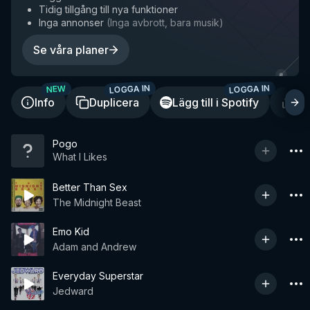
Tidig tillgång till nya funktioner
Inga annonser
(
Inga avbrott, bara musik
)
Se våra planer
LOGGA IN
LOGGA IN
NEW
Info
Duplicera
Lägg till i Spotify
De
Pogo
What I Likes
Better Than Sex
The Midnight Beast
Emo Kid
Adam and Andrew
Everyday Superstar
Jedward