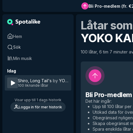
Bli Pro-medlem
(
fr. 
Låtar som
YOKO KA
Hem
Sök
100 låtar, 6 tim 7 minuter av
Min musik
Idag
Shiro, Long Tail's
by
YOKO KANNO SEATBELTS
100 liknande låtar
Bli Pro-medlem
Visar upp till 1 dags historik
Det här ingår
:
Upp till 100 låtar per 
Logga in för mer historik
Utökad data för över
Obegränsad nyligen 
Skapa obegränsat me
Spara enskilda låtar d